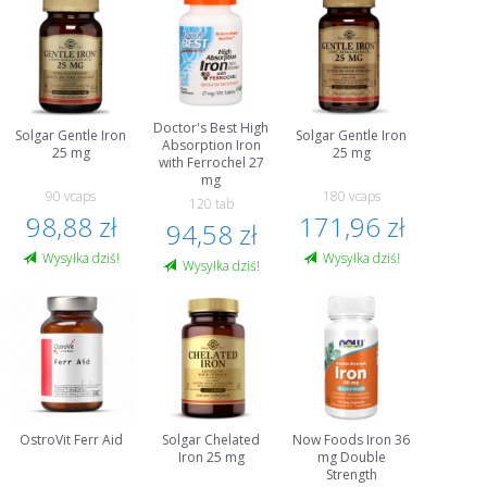
Doctor's Best High
Solgar Gentle Iron
Solgar Gentle Iron
Absorption Iron
25 mg
25 mg
with Ferrochel 27
mg
90 vcaps
180 vcaps
120 tab
98,88 zł
171,96 zł
94,58 zł
Wysyłka dziś!
Wysyłka dziś!
Wysyłka dziś!
OstroVit Ferr Aid
Solgar Chelated
Now Foods Iron 36
Iron 25 mg
mg Double
Strength