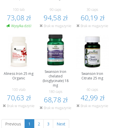
100 tab
90 caps
30 caps
73,08 zł
94,58 zł
60,19 zł
Wysyłka dziś!
Brak w magazynie
Brak w magazynie
Swanson Iron
Aliness Iron 25 mg
Swanson Iron
chelated
Organic
Citrate 25 mg
(bisglycinate) 18
mg
100 vtab
60 caps
180 caps
70,63 zł
42,99 zł
68,78 zł
Brak w magazynie
Brak w magazynie
Brak w magazynie
Previous
1
2
3
Next