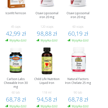
Iconfit Ferricon
Osavi Liposomal
Osavi Liposomal
iron 20 mg
iron 20 mg
45 caps
120 vcaps
60 vcaps
42,99 zł
98,88 zł
60,19 zł
Wysyłka dziś!
Wysyłka dziś!
Wysyłka dziś!
Carlson Labs
Child Life Nutrition
Natural Factors
Chewable Iron 30
Liquid Iron
Iron Chelate 25 mg
mg
60 tab
118 ml
90 tab
68,78 zł
94,58 zł
68,78 zł
Wysyłka dziś!
Wysyłka dziś!
Wysyłka dziś!