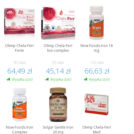
Olimp Chela-Ferr
Olimp Chela-Ferr
Now Foods Iron 18
Forte
bio-complex
mg
30 caps
30 caps
120 caps
64,49 zł
45,14 zł
66,63 zł
Wysyłka dziś!
Wysyłka dziś!
Wysyłka dziś!
Now Foods Iron
Solgar Gentle Iron
Olimp Chela-Ferr
Complex
20 mg
Med