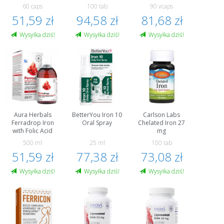
60 caps
100 tab
90 vcaps
51,59 zł
94,58 zł
81,68 zł
Wysyłka dziś!
Wysyłka dziś!
Wysyłka dziś!
Aura Herbals
BetterYou Iron 10
Carlson Labs
Ferradrop Iron
Oral Spray
Chelated Iron 27
with Folic Acid
mg
500 ml
25 ml
100 tab
51,59 zł
77,38 zł
73,08 zł
Wysyłka dziś!
Wysyłka dziś!
Wysyłka dziś!