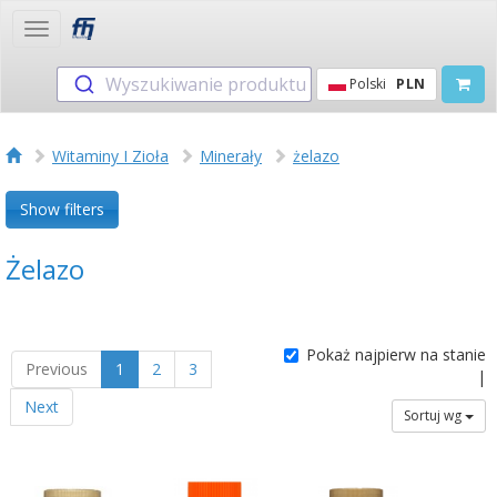
Toggle
navigation
Wyszukiwanie produktu
Polski
PLN
Witaminy I Zioła
Minerały
żelazo
Show filters
Żelazo
Pokaż najpierw na stanie
Previous
1
2
3
|
Next
Sortuj wg