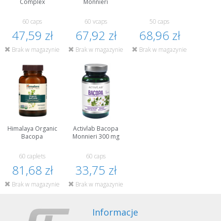
Complex
Monnieri
60 caps
60 vcaps
50 caps
47,59 zł
67,92 zł
68,96 zł
Brak w magazynie
Brak w magazynie
Brak w magazynie
Himalaya Organic
Activlab Bacopa
Bacopa
Monnieri 300 mg
60 caplets
60 caps
81,68 zł
33,75 zł
Brak w magazynie
Brak w magazynie
Informacje