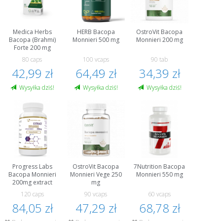
Medica Herbs
HERB Bacopa
OstroVit Bacopa
Bacopa (Brahmi)
Monnieri 500 mg
Monnieri 200 mg
Forte 200 mg
80 caps
100 vcaps
90 tab
42,99 zł
64,49 zł
34,39 zł
Wysyłka dziś!
Wysyłka dziś!
Wysyłka dziś!
Progress Labs
OstroVit Bacopa
7Nutrition Bacopa
Bacopa Monnieri
Monnieri Vege 250
Monnieri 550 mg
200mg extract
mg
120 caps
90 vcaps
60 vcaps
84,05 zł
47,29 zł
68,78 zł