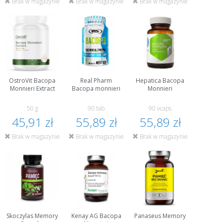
Brak w magazynie
Brak w magazynie
Brak w magazynie
OstroVit Bacopa
Real Pharm
Hepatica Bacopa
Monnieri Extract
Bacopa monnieri
Monnieri
50 g
90 tab
90 vcaps
45,91 zł
55,89 zł
55,89 zł
Brak w magazynie
Brak w magazynie
Brak w magazynie
Skoczylas Memory
Kenay AG Bacopa
Panaseus Memory