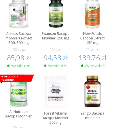
Aliness Bacopa
Swanson Bacopa
Now Foods
monnieri extract
Monnieri 250 mg
Bacopa Extract
50% 500 mg
450 mg
100 vcaps
90 caps
90 vcaps
85,98 zł
94,58 zł
139,76 zł
Wysyłka dziś!
Wysyłka dziś!
Wysyłka dziś!
% Produkty
tygodnia
AllNutrition
Forest Vitamin
Yango Bacopa
Bacopa Monnieri
Bacopa Monnieri
monnieri
500 mg
90 caps