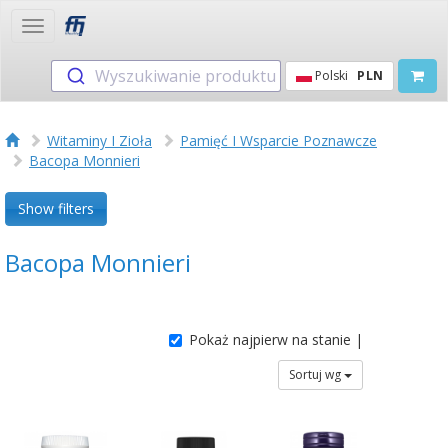
Toggle
navigation
Wyszukiwanie produktu
Polski
PLN
Witaminy I Zioła
Pamięć I Wsparcie Poznawcze
Bacopa Monnieri
Show filters
Bacopa Monnieri
Pokaż najpierw na stanie |
Sortuj wg