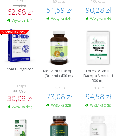
60 caps
100 caps
77,38 zł
51,59 zł
90,28 zł
62,68 zł
Wysyłka dziś!
Wysyłka dziś!
Wysyłka dziś!
% Rabat do 70%
Iconfit Cognicon
Medverita Bacopa
Forest Vitamin
(Brahmi ) 400 mg
Bacopa Monnieri
500 mg
30 caps
120 caps
120 caps
55,89 zł
73,08 zł
94,58 zł
30,09 zł
Wysyłka dziś!
Wysyłka dziś!
Wysyłka dziś!