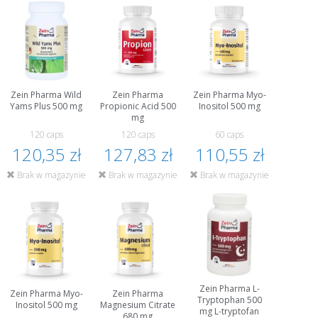
Zein Pharma Wild
Zein Pharma
Zein Pharma Myo-
Yams Plus 500 mg
Propionic Acid 500
Inositol 500 mg
mg
120 caps
120 caps
60 caps
120,35 zł
127,83 zł
110,55 zł
Brak w magazynie
Brak w magazynie
Brak w magazynie
Zein Pharma L-
Zein Pharma Myo-
Zein Pharma
Tryptophan 500
Inositol 500 mg
Magnesium Citrate
mg L-tryptofan
680 mg