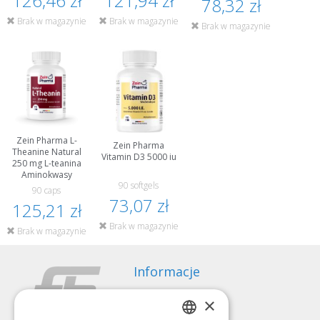
126,46 zł
121,94 zł
78,32 zł
Brak w magazynie
Brak w magazynie
Brak w magazynie
Zein Pharma L-
Zein Pharma
Theanine Natural
Vitamin D3 5000 iu
250 mg L-teanina
Aminokwasy
90 softgels
90 caps
73,07 zł
125,21 zł
Brak w magazynie
Brak w magazynie
Informacje
Sposoby płatności
×
Wysyłka