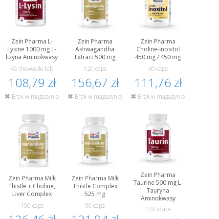
Zein Pharma L-
Zein Pharma
Zein Pharma
Lysine 1000 mg L-
Ashwagandha
Choline-Inositol
lizyna Aminokwasy
Extract 500 mg
450 mg / 450 mg
45 chewable tab
120 caps
60 caps
108,79 zł
156,67 zł
111,76 zł
Brak w magazynie
Brak w magazynie
Brak w magazynie
Zein Pharma
Zein Pharma Milk
Zein Pharma Milk
Taurine 500 mg L-
Thistle + Choline,
Thistle Complex
Tauryna
Liver Complex
525 mg
Aminokwasy
100 caps
90 caps
120 vcaps