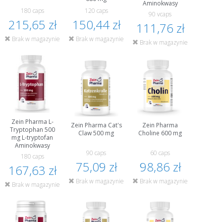
Aminokwasy
180 caps
120 caps
90 vcaps
215,65 zł
150,44 zł
111,76 zł
Brak w magazynie
Brak w magazynie
Brak w magazynie
Zein Pharma L-
Zein Pharma Cat's
Zein Pharma
Tryptophan 500
Claw 500 mg
Choline 600 mg
mg L-tryptofan
Aminokwasy
90 caps
60 caps
180 caps
75,09 zł
98,86 zł
167,63 zł
Brak w magazynie
Brak w magazynie
Brak w magazynie