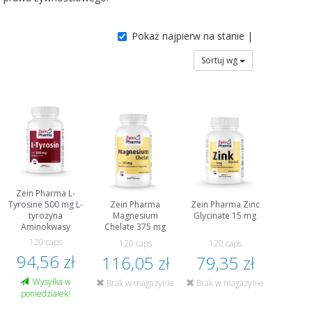
Pokaż najpierw na stanie |
Sortuj wg
Zein Pharma L-
Zein Pharma
Zein Pharma Zinc
Tyrosine 500 mg L-
Magnesium
Glycinate 15 mg
tyrozyna
Chelate 375 mg
Aminokwasy
120 caps
120 caps
120 caps
94,56 zł
116,05 zł
79,35 zł
Wysyłka w
Brak w magazynie
Brak w magazynie
poniedziałek!