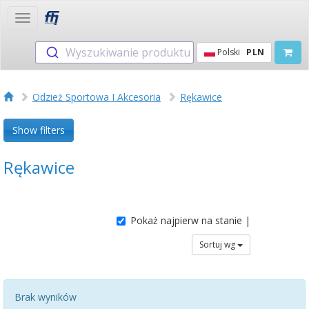
Toggle
navigation
Wyszukiwanie produktu
Polski
PLN
Odzież Sportowa I Akcesoria
Rękawice
Show filters
Rękawice
Pokaż najpierw na stanie |
Sortuj wg
Brak wyników