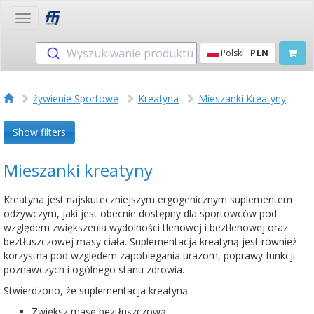
Toggle
navigation
Wyszukiwanie produktu
Polski
PLN
żywienie Sportowe
Kreatyna
Mieszanki Kreatyny
Show filters
Mieszanki kreatyny
Kreatyna jest najskuteczniejszym ergogenicznym suplementem
odżywczym, jaki jest obecnie dostępny dla sportowców pod
względem zwiększenia wydolności tlenowej i beztlenowej oraz
beztłuszczowej masy ciała. Suplementacja kreatyną jest również
korzystna pod względem zapobiegania urazom, poprawy funkcji
poznawczych i ogólnego stanu zdrowia.
Stwierdzono, że suplementacja kreatyną:
Zwiększ masę beztłuszczową