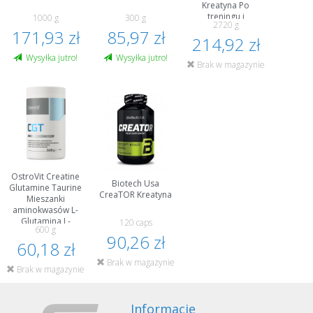
Kreatyna Po
treningu i
1000 g
300 g
2720 g
regeneracja
171,93 zł
85,97 zł
214,92 zł
Wysyłka jutro!
Wysyłka jutro!
Brak w magazynie
OstroVit Creatine
Biotech Usa
Glutamine Taurine
CreaTOR Kreatyna
Mieszanki
aminokwasów L-
Glutamina L-
120 caps
600 g
Tauryna Kreatyna
90,26 zł
Przedtreningówka
60,18 zł
i energia
Brak w magazynie
Brak w magazynie
Informacje