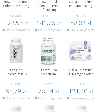
Now Foods Super
Jarrow Formulas
Osavi Colostrum
Colostrum 500 mg
Colostrum Prime
Immuno 800 mg
Life 400 mg
90 vcaps
120 caps
60 caps
123,53 zł
141,76 zł
58,03 zł
Brak w magazynie
Brak w magazynie
Brak w magazynie
Lab One
Biotech Usa
Osavi Colostrum
Colostrum PRO
Colostrum
1200 mg powder
60 caps
60 caps
100 g
97,79 zł
70,54 zł
131,40 zł
Brak w magazynie
Brak w magazynie
Brak w magazynie