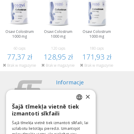
Osavi Colostrum
Osavi Colostrum
Osavi Colostrum
1000 mg
1000 mg
1000 mg
60 caps
120 caps
180 caps
77,37 zł
128,95 zł
171,93 zł
Brak w magazynie
Brak w magazynie
Brak w magazynie
Informacje
Sposoby płatności
×
Wysyłka
Regulamin zwrotów
Šajā tīmekļa vietnē tiek
LATVIAN
izmantoti sīkfaili
O nas
ENGLISH
Kontakt
Šajā tīmekļa vietnē tiek izmantoti sīkfaili, lai
uzlabotu lietotāju pieredzi. Izmantojot
LITHUANIAN
Regulamin