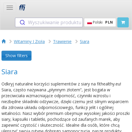
Toggle
navigation
Wyszukiwanie produktu
Polski
PLN
Witaminy I Zioła
Trawienie
Siara
Show filters
Siara
Odkryj naturalne korzyści suplementów z siary na fithealthy.eu!
Siara, często nazywana „płynnym złotem”, jest bogata w
przeciwciała wzmacniające odporność, czynniki wzrostu i
niezbędne składniki odżywcze, dzięki czemu jest silnym wsparciem
dla zdrowia układu odpornościowego, funkcji jelit i ogólnej
witalności. Nasz wybór premium obejmuje wysokiej jakości proszki
siary, kapsułki i tabletki, pochodzące od zaufanych marek, aby
zapewnić czystość i skuteczność. Idealne dla osób, które chcą
ulepszyć swoją rutynę dobrego samopoczucia, nasze produkty