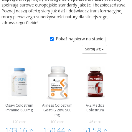
spełniają surowe europejskie standardy jakości i bezpieczeństwa.
Poznaj naszą ofertę siary już dziś i doświadcz transformacyjnej
mocy pierwszego superżywności natury dla silniejszego,
zdrowszego Ciebie!
Pokaż najpierw na stanie |
Sortuj wg
Osavi Colostrum
Aliness Colostrum
A-Z Medica
Immuno 800 mg
Goat IG 28% 500
Colostrum
mg
120 caps
100 caps
45 caps
103,16 zł
150,44 zł
51,58 zł