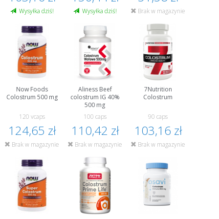
Wysyłka dziś!
Wysyłka dziś!
Brak w magazynie
Now Foods
Aliness Beef
7Nutrition
Colostrum 500 mg
colostrum IG 40%
Colostrum
500 mg
120 vcaps
100 caps
90 caps
124,65 zł
110,42 zł
103,16 zł
Brak w magazynie
Brak w magazynie
Brak w magazynie