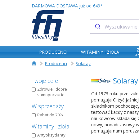
DARMOWA DOSTAWA już od €49*
PRODUCENCI
WITAMINY I ZIOŁA
S
Producenci
Solaray
Solaray
Twoje cele
Zdrowie i dobre
Od 1973 roku przeszuku
samopoczucie
pomagają Ci żyć jaśniej
W sprzedaży
składnikom pochodzący
testować każdy z naszy
Rabat do 70%
naukowców składa się z 
nowy, ponadczasowy wyg
Witaminy i zioła
pomagają nam poruszać s
Antyoksydanty