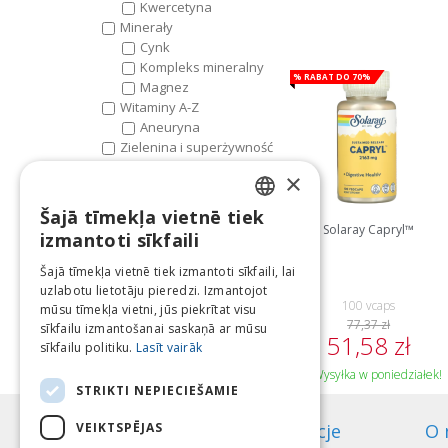
Kwercetyna
Minerały
Cynk
Kompleks mineralny
% Rabat do 70%
Magnez
Witaminy A-Z
Aneuryna
Zielenina i superżywność
Orzech kokosowy
×
Zioła i Fitoterapia
Zioła
Šajā tīmekļa vietnē tiek
LATVIAN
Solaray Capryl™
izmantoti sīkfaili
ENGLISH
Šajā tīmekļa vietnē tiek izmantoti sīkfaili, lai
uzlabotu lietotāju pieredzi. Izmantojot
LITHUANIAN
100 vcaps
mūsu tīmekļa vietni, jūs piekrītat visu
77,37 zł
ESTONIAN
sīkfailu izmantošanai saskaņā ar mūsu
51,58 zł
sīkfailu politiku.
Lasīt vairāk
RUSSIAN
Wysyłka w poniedziałek!
STRIKTI NEPIECIEŠAMIE
VEIKTSPĒJAS
Informacje
O 