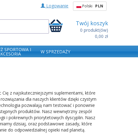
Logowanie
Polski
PLN
Twój koszyk
0
produkt(ów)
0,00 zł
EŻ SPORTOWA I
W SPRZEDAŻY
AKCESORIA
 Cię z najskuteczniejszymi suplementami, które
 rozwiązania dla naszych klientów dzięki czystym
echnologia pozwalają nam testować i ponownie
ostępnych produktów. Nasz wewnętrzny zespół
gii i pokrewnych priorytetowych dyscyplin. Nasz
śniamy dzisiaj, oraz podstawowe zasady, które
nie do odpowiedzialnej opieki nad planetą.