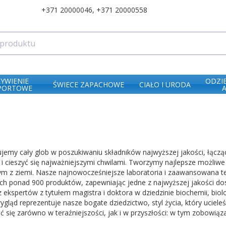
+371 20000046
,
+371 20000558
ŻYWIENIE
ODZI
ŚWIECE ZAPACHOWE
CIAŁO I URODA
PORTOWE
jemy cały glob w poszukiwaniu składników najwyższej jakości, łącząc
 i cieszyć się najważniejszymi chwilami. Tworzymy najlepsze możliwe
m z ziemi. Nasze najnowocześniejsze laboratoria i zaawansowana t
ch ponad 900 produktów, zapewniając jedne z najwyższej jakości d
ekspertów z tytułem magistra i doktora w dziedzinie biochemii, biolo
ląd reprezentuje nasze bogate dziedzictwo, styl życia, który uciele
ię zarówno w teraźniejszości, jak i w przyszłości: w tym zobowiąza