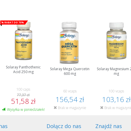
% Rabat do 70%
Solaray Panthothenic
Solaray Mega Quercetin
Solaray Magnesium 
Acid 250 mg
600 mg
mg
100 caps
60 vcaps
100 vcaps
77,37 zł
156,54 zł
103,16 zł
51,58 zł
Brak w magazynie
Brak w magazyni
Wysyłka w poniedziałek!
nas
Dołącz do nas
Znajdź nas