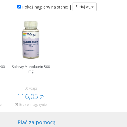
Pokaż najpierw na stanie |
Sortuj wg
200
Solaray Monolaurin 500
mg
60 vcaps
116,05 zł
e
Brak w magazynie
Płać za pomocą