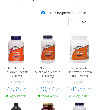
Pokaż najpierw na stanie |
Sortuj wg
Now Foods
Now Foods
Now Foods
Sunflower Lecithin
Sunflower Lecithin
Sunflower Lecithin
1200 mg
1200 mg
Pure Powder
100 softgels
200 softgels
454 g
77,38 zł
120,37 zł
141,87 zł
Wysyłka dziś!
Wysyłka dziś!
Wysyłka dziś!