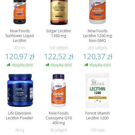
Now Foods
Solgar Lecithin
Now Foods
Sunflower Liquid
1360 mg
Lecithin 1200 mg
Lecithin
Non-GMO
473 ml
100 softgels
200 softgels
120,97 zł
122,52 zł
120,37 zł
Wysyłka dziś!
Wysyłka dziś!
Wysyłka dziś!
Life Extension
Now Foods
Forest Vitamin
Lecithin Powder
Coenzyme Q10
Lecithin 1200
400 mg
454 g
30 softgels
100 caps