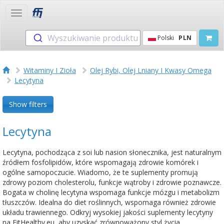
Toggle
navigation
Wyszukiwanie produktu
Polski
PLN
Witaminy I Zioła
Olej Rybi, Olej Lniany I Kwasy Omega
Lecytyna
Show filters
Lecytyna
Lecytyna, pochodząca z soi lub nasion słonecznika, jest naturalnym
źródłem fosfolipidów, które wspomagają zdrowie komórek i
ogólne samopoczucie. Wiadomo, że te suplementy promują
zdrowy poziom cholesterolu, funkcje wątroby i zdrowie poznawcze.
Bogata w cholinę lecytyna wspomaga funkcje mózgu i metabolizm
tłuszczów. Idealna do diet roślinnych, wspomaga również zdrowie
układu trawiennego. Odkryj wysokiej jakości suplementy lecytyny
na FitHealthy.eu, aby uzyskać zrównoważony styl życia.