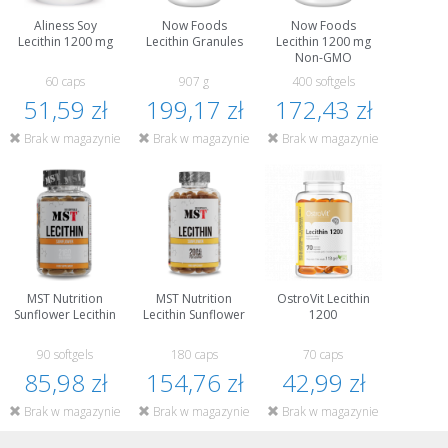
Aliness Soy
Now Foods
Now Foods
Lecithin 1200 mg
Lecithin Granules
Lecithin 1200 mg
Non-GMO
60 caps
907 g
400 softgels
51,59 zł
199,17 zł
172,43 zł
Brak w magazynie
Brak w magazynie
Brak w magazynie
MST Nutrition
MST Nutrition
OstroVit Lecithin
Sunflower Lecithin
Lecithin Sunflower
1200
90 softgels
180 caps
70 caps
85,98 zł
154,76 zł
42,99 zł
Brak w magazynie
Brak w magazynie
Brak w magazynie