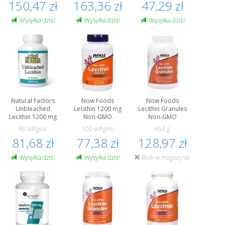
150,47 zł
163,36 zł
47,29 zł
Wysyłka dziś!
Wysyłka dziś!
Wysyłka dziś!
Natural Factors
Now Foods
Now Foods
Unbleached
Lecithin 1200 mg
Lecithin Granules
Lecithin 1200 mg
Non-GMO
Non-GMO
90 softgels
100 softgels
454 g
81,68 zł
77,38 zł
128,97 zł
Wysyłka dziś!
Wysyłka dziś!
Brak w magazynie