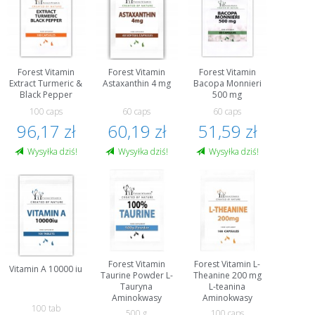
Forest Vitamin
Forest Vitamin
Forest Vitamin
Extract Turmeric &
Astaxanthin 4 mg
Bacopa Monnieri
Black Pepper
500 mg
100 caps
60 caps
60 caps
96,17 zł
60,19 zł
51,59 zł
Wysyłka dziś!
Wysyłka dziś!
Wysyłka dziś!
Forest Vitamin
Forest Vitamin L-
Vitamin A 10000 iu
Taurine Powder L-
Theanine 200 mg
Tauryna
L-teanina
Aminokwasy
Aminokwasy
100 tab
500 g
100 caps