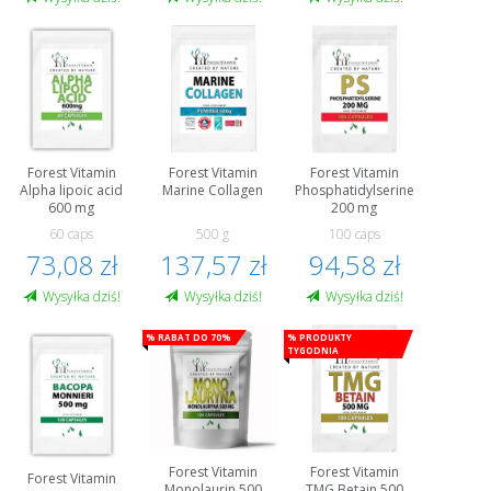
Forest Vitamin
Forest Vitamin
Forest Vitamin
Alpha lipoic acid
Marine Collagen
Phosphatidylserine
600 mg
200 mg
60 caps
500 g
100 caps
73,08 zł
137,57 zł
94,58 zł
Wysyłka dziś!
Wysyłka dziś!
Wysyłka dziś!
% Rabat do 70%
% Produkty
tygodnia
Forest Vitamin
Forest Vitamin
Forest Vitamin
Monolaurin 500
TMG Betain 500