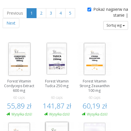
Pokaż najpierw na
Previous
1
2
3
4
5
stanie |
Next
Sortuj wg
Forest Vitamin
Forest Vitamin
Forest Vitamin
Cordyceps Extract
Tudca 250 mg
Strong Zeaxanthin
600 mg
100 mg
60 caps
60 caps
60 caps
55,89 zł
141,87 zł
60,19 zł
Wysyłka dziś!
Wysyłka dziś!
Wysyłka dziś!