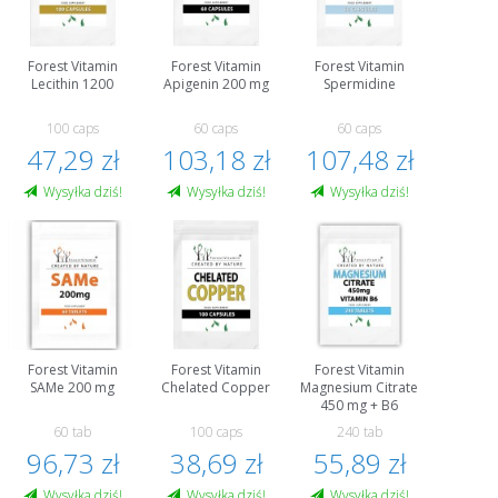
Forest Vitamin
Forest Vitamin
Forest Vitamin
Lecithin 1200
Apigenin 200 mg
Spermidine
100 caps
60 caps
60 caps
47,29 zł
103,18 zł
107,48 zł
Wysyłka dziś!
Wysyłka dziś!
Wysyłka dziś!
Forest Vitamin
Forest Vitamin
Forest Vitamin
SAMe 200 mg
Chelated Copper
Magnesium Citrate
450 mg + B6
60 tab
100 caps
240 tab
96,73 zł
38,69 zł
55,89 zł
Wysyłka dziś!
Wysyłka dziś!
Wysyłka dziś!