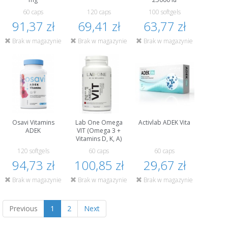
60 caps
120 caps
100 softgels
91,37 zł
69,41 zł
63,77 zł
Brak w magazynie
Brak w magazynie
Brak w magazynie
Osavi Vitamins
Lab One Omega
Activlab ADEK Vita
ADEK
VIT (Omega 3 +
Vitamins D, K, A)
120 softgels
60 caps
60 caps
94,73 zł
100,85 zł
29,67 zł
Brak w magazynie
Brak w magazynie
Brak w magazynie
Previous
1
2
Next