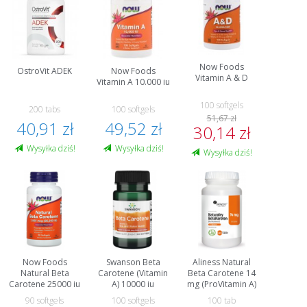
Now Foods
OstroVit ADEK
Now Foods
Vitamin A & D
Vitamin A 10.000 iu
100 softgels
200 tabs
100 softgels
51,67 zł
40,91 zł
49,52 zł
30,14 zł
Wysyłka dziś!
Wysyłka dziś!
Wysyłka dziś!
Now Foods
Swanson Beta
Aliness Natural
Natural Beta
Carotene (Vitamin
Beta Carotene 14
Carotene 25000 iu
A) 10000 iu
mg (ProVitamin A)
90 softgels
100 softgels
100 tab