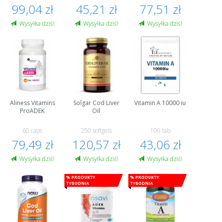
99,04 zł
45,21 zł
77,51 zł
Wysyłka dziś!
Wysyłka dziś!
Wysyłka dziś!
Aliness Vitamins
Solgar Cod Liver
Vitamin A 10000 iu
ProADEK
Oil
60 caps
250 softgels
100 tab
79,49 zł
120,57 zł
43,06 zł
Wysyłka dziś!
Wysyłka dziś!
Wysyłka dziś!
% Produkty
% Produkty
tygodnia
tygodnia