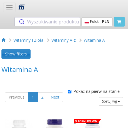
Toggle
navigation
Wyszukiwanie produktu
Polski
PLN
Witaminy I Zioła
Witaminy A-z
Witamina A
Show filters
Witamina A
Pokaż najpierw na stanie |
Previous
1
2
Next
Sortuj wg
% Rabat do 70%