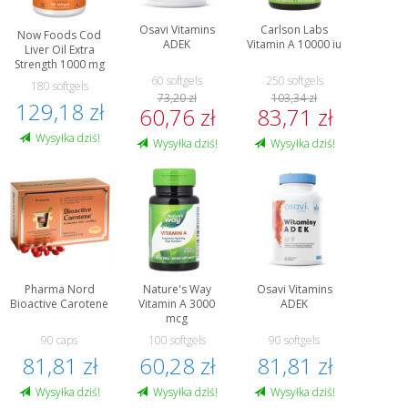
Osavi Vitamins
Carlson Labs
Now Foods Cod
ADEK
Vitamin A 10000 iu
Liver Oil Extra
Strength 1000 mg
60 softgels
250 softgels
180 softgels
73,20 zł
103,34 zł
129,18 zł
60,76 zł
83,71 zł
Wysyłka dziś!
Wysyłka dziś!
Wysyłka dziś!
Pharma Nord
Nature's Way
Osavi Vitamins
Bioactive Carotene
Vitamin A 3000
ADEK
mcg
90 caps
100 softgels
90 softgels
81,81 zł
60,28 zł
81,81 zł
Wysyłka dziś!
Wysyłka dziś!
Wysyłka dziś!