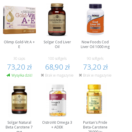
Olimp Gold-Vit A +
Solgar Cod Liver
Now Foods Cod
E
Oil
Liver Oil 1000 mg
30 caps
100 softgels
90 softgels
73,20 zł
68,90 zł
73,20 zł
Wysyłka dziś!
Brak w magazynie
Brak w magazynie
Solgar Natural
OstroVit Omega 3
Puritan's Pride
Beta Carotene 7
+ ADEK
Beta-Carotene
mg
25000 iu