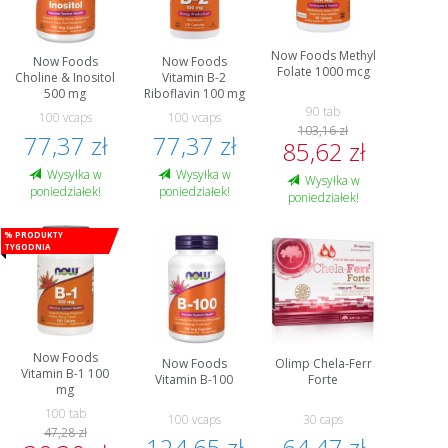
Now Foods Methyl
Now Foods
Now Foods
Folate 1000 mcg
Choline & Inositol
Vitamin B-2
500 mg
Riboflavin 100 mg
90 tab
100 vcaps
100 vcaps
103,16 zł
77,37 zł
77,37 zł
85,62 zł
Wysyłka w
Wysyłka w
Wysyłka w
poniedziałek!
poniedziałek!
poniedziałek!
% Produkty
tygodnia
Now Foods
Now Foods
Olimp Chela-Ferr
Vitamin B-1 100
Vitamin B-100
Forte
mg
100 tab
100 vcaps
30 caps
47,28 zł
124,65 zł
64,47 zł