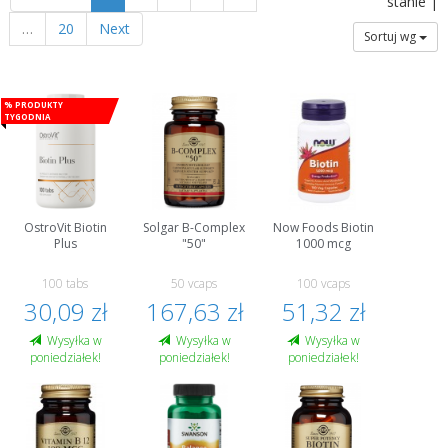
stanie |
…
20
Next
Sortuj wg
% Produkty
tygodnia
OstroVit Biotin
Solgar B-Complex
Now Foods Biotin
Plus
"50"
1000 mcg
100 tabs
50 vcaps
100 vcaps
30,09 zł
167,63 zł
51,32 zł
Wysyłka w
Wysyłka w
Wysyłka w
poniedziałek!
poniedziałek!
poniedziałek!