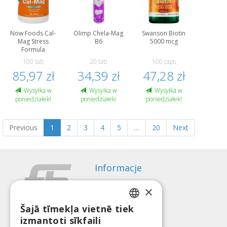
Now Foods Cal-
Olimp Chela-Mag
Swanson Biotin
Mag Stress
B6
5000 mcg
Formula
100 tab
20 tab
100 caps
85,97 zł
34,39 zł
47,28 zł
Wysyłka w
Wysyłka w
Wysyłka w
poniedziałek!
poniedziałek!
poniedziałek!
Previous
1
2
3
4
5
…
20
Next
Informacje
Sposoby płatności
×
Wysyłka
Regulamin zwrotów
Šajā tīmekļa vietnē tiek
LATVIAN
izmantoti sīkfaili
O nas