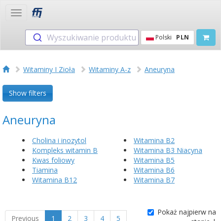
Toggle
navigation
Wyszukiwanie produktu
Polski
PLN
Witaminy I Zioła
Witaminy A-z
Aneuryna
Show filters
Aneuryna
Cholina i inozytol
Witamina B2
Kompleks witamin B
Witamina B3 Niacyna
Kwas foliowy
Witamina B5
Tiamina
Witamina B6
Witamina B12
Witamina B7
Pokaż najpierw na
Previous
1
2
3
4
5