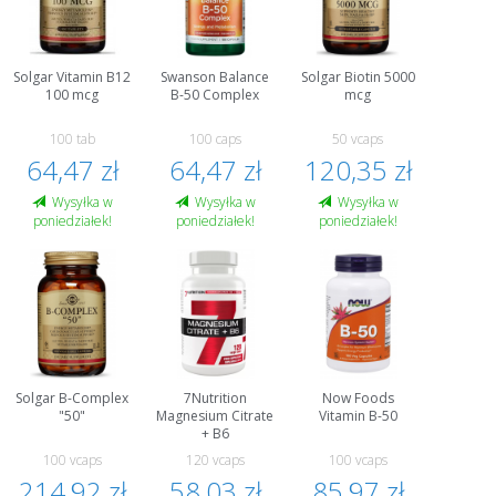
Solgar Vitamin B12
Swanson Balance
Solgar Biotin 5000
100 mcg
B-50 Complex
mcg
100 tab
100 caps
50 vcaps
64,47 zł
64,47 zł
120,35 zł
Wysyłka w
Wysyłka w
Wysyłka w
poniedziałek!
poniedziałek!
poniedziałek!
Solgar B-Complex
7Nutrition
Now Foods
"50"
Magnesium Citrate
Vitamin B-50
+ B6
100 vcaps
120 vcaps
100 vcaps
214,92 zł
58,03 zł
85,97 zł