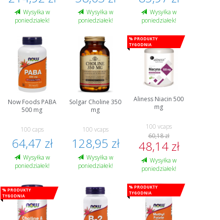
Wysyłka w
Wysyłka w
Wysyłka w
poniedziałek!
poniedziałek!
poniedziałek!
% Produkty
tygodnia
Aliness Niacin 500
Now Foods PABA
Solgar Choline 350
mg
500 mg
mg
100 vcaps
100 caps
100 vcaps
60,18 zł
64,47 zł
128,95 zł
48,14 zł
Wysyłka w
Wysyłka w
Wysyłka w
poniedziałek!
poniedziałek!
poniedziałek!
% Produkty
% Produkty
tygodnia
tygodnia