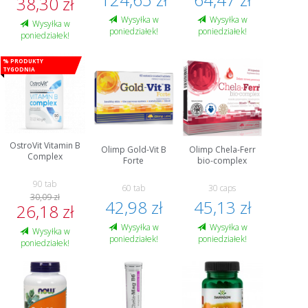
38,30 zł
Wysyłka w
Wysyłka w
Wysyłka w
poniedziałek!
poniedziałek!
poniedziałek!
% Produkty
tygodnia
OstroVit Vitamin B
Olimp Gold-Vit B
Olimp Chela-Ferr
Complex
Forte
bio-complex
90 tab
60 tab
30 caps
30,09 zł
42,98 zł
45,13 zł
26,18 zł
Wysyłka w
Wysyłka w
Wysyłka w
poniedziałek!
poniedziałek!
poniedziałek!