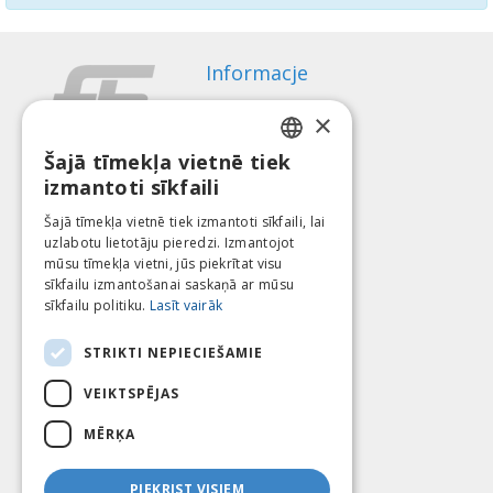
Informacje
Sposoby płatności
×
Wysyłka
Regulamin zwrotów
Šajā tīmekļa vietnē tiek
LATVIAN
izmantoti sīkfaili
O nas
ENGLISH
Kontakt
Šajā tīmekļa vietnē tiek izmantoti sīkfaili, lai
uzlabotu lietotāju pieredzi. Izmantojot
LITHUANIAN
Regulamin
mūsu tīmekļa vietni, jūs piekrītat visu
Polityka Prywatności
ESTONIAN
sīkfailu izmantošanai saskaņā ar mūsu
Dołącz do nas
Znajdź nas
sīkfailu politiku.
Lasīt vairāk
RUSSIAN
STRIKTI NEPIECIEŠAMIE
VEIKTSPĒJAS
Płać za pomocą
MĒRĶA
PIEKRIST VISIEM