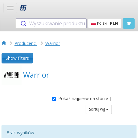
Toggle
navigation
Wyszukiwanie produktu
Polski
PLN
Producenci
Warrior
Show filters
Warrior
Pokaż najpierw na stanie |
Sortuj wg
Brak wyników