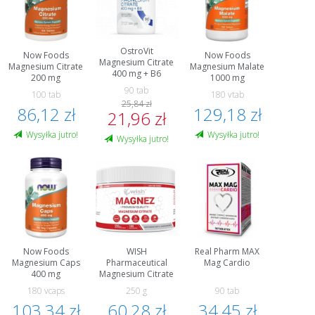
OstroVit
Now Foods
Now Foods
Magnesium Citrate
Magnesium Citrate
Magnesium Malate
400 mg + B6
200 mg
1000 mg
90 tab
100 tab
180 vtab
25,84 zł
86,12 zł
129,18 zł
21,96 zł
Wysyłka jutro!
Wysyłka jutro!
Wysyłka jutro!
Now Foods
WISH
Real Pharm MAX
Magnesium Caps
Pharmaceutical
Mag Cardio
400 mg
Magnesium Citrate
180 vcaps
250 g
90 tab
103,34 zł
60,28 zł
34,45 zł