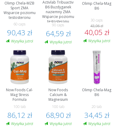
Activlab Tribuactiv
Olimp Chela-MZB
Olimp Chela-Mag
B6 Buzdyganek
Sport ZMA
B6
naziemny ZMA
Wsparcie poziomu
Wsparcie poziomu
testosteronu
30 caps
testosteronu
60 caps
90 caps
43,06 zł
40,05 zł
90,43 zł
64,59 zł
Wysyłka jutro!
Wysyłka jutro!
Wysyłka jutro!
Now Foods Cal-
Now Foods
Olimp Chela-Mag
Mag Stress
Calcium &
B6
Formula
Magnesium
100 tab
100 tab
20 tab
86,12 zł
68,90 zł
34,45 zł
Wysyłka jutro!
Wysyłka jutro!
Wysyłka jutro!