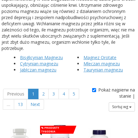
uspokajający, obniżając ciśnienie krwi. Utrzymanie zdrowego
poziomu magnezu wiąże się również z działaniem ochronnym
przed depresją i zespołem nadpobudliwości psychoruchowej z
deficytem uwagi. Wchłanianie magnezu przez jelita różni się w
zależności od tego, ile magnezu potrzebuje organizm, więc nie ma
zbyt wielu skutków ubocznych związanych z suplementacją. Jeśli
jest zbyt dużo magnezu, organizm wchłonie tylko tyle, ile
potrzebuje.
Bisglicynian Magnezu
Magnez Orotate
Cytrynian magnezu
Mleczan magnezu
Jabłczan magnezu
Taurynian magnezu
Pokaż najpierw na
Previous
1
2
3
4
5
stanie |
…
13
Next
Sortuj wg
% Produkty
tygodnia