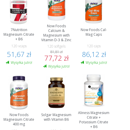
Now Foods
7Nutrition
Now Foods Cal-
Calcium &
Magnesium Citrate
Mag Caps
Magnesium with
+ B6
Vitamin D-3 & Zinc
120 vcaps
120 caps
120 softgels
51,67 zł
81,81 zł
86,12 zł
77,72 zł
Wysyłka jutro!
Wysyłka jutro!
Wysyłka jutro!
Aliness Magnesium
Now Foods
Solgar Magnesium
Citrate +
Magnesium Citrate
with Vitamin B6
Potassium Citrate
400 mg
+ B6