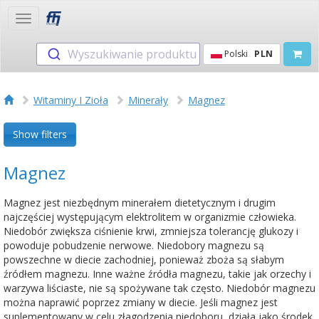
Toggle
navigation
Wyszukiwanie produktu
Polski
PLN
Witaminy I Zioła
Minerały
Magnez
Show filters
Magnez
Magnez jest niezbędnym minerałem dietetycznym i drugim
najczęściej występującym elektrolitem w organizmie człowieka.
Niedobór zwiększa ciśnienie krwi, zmniejsza tolerancję glukozy i
powoduje pobudzenie nerwowe. Niedobory magnezu są
powszechne w diecie zachodniej, ponieważ zboża są słabym
źródłem magnezu. Inne ważne źródła magnezu, takie jak orzechy i
warzywa liściaste, nie są spożywane tak często. Niedobór magnezu
można naprawić poprzez zmiany w diecie. Jeśli magnez jest
suplementowany w celu złagodzenia niedoboru, działa jako środek