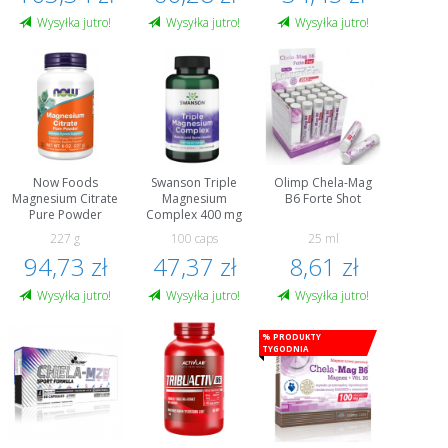
Wysyłka jutro!
Wysyłka jutro!
Wysyłka jutro!
Now Foods
Swanson Triple
Olimp Chela-Mag
Magnesium Citrate
Magnesium
B6 Forte Shot
Pure Powder
Complex 400 mg
227 g
100 caps
25 ml
94,73 zł
47,37 zł
8,61 zł
Wysyłka jutro!
Wysyłka jutro!
Wysyłka jutro!
% Produkty
tygodnia