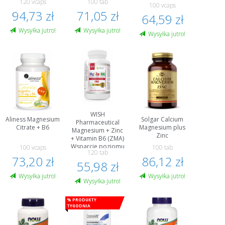
120 vcaps
100 tab
100 vcaps
94,73 zł
71,05 zł
64,59 zł
Wysyłka jutro!
Wysyłka jutro!
Wysyłka jutro!
WISH
Aliness Magnesium
Solgar Calcium
Pharmaceutical
Citrate + B6
Magnesium plus
Magnesium + Zinc
Zinc
+ Vitamin B6 (ZMA)
Wsparcie poziomu
100 vcaps
100 tab
120 tab
testosteronu
73,20 zł
86,12 zł
55,98 zł
Wysyłka jutro!
Wysyłka jutro!
Wysyłka jutro!
% Produkty
tygodnia