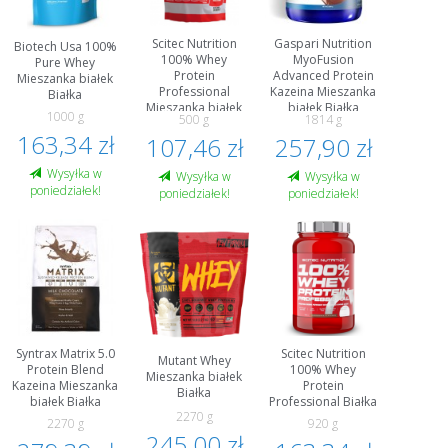
Scitec Nutrition
Gaspari Nutrition
Biotech Usa 100%
100% Whey
MyoFusion
Pure Whey
Protein
Advanced Protein
Mieszanka białek
Professional
Kazeina Mieszanka
Białka
Mieszanka białek
białek Białka
1000 g
500 g
1814 g
Białka
163,34 zł
107,46 zł
257,90 zł
Wysyłka w
Wysyłka w
Wysyłka w
poniedziałek!
poniedziałek!
poniedziałek!
Syntrax Matrix 5.0
Scitec Nutrition
Mutant Whey
Protein Blend
100% Whey
Mieszanka białek
Kazeina Mieszanka
Protein
Białka
białek Białka
Professional Białka
2270 g
2270 g
920 g
245,00 zł