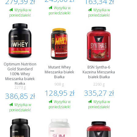
279,39 zł
163,34 zł
Wysyłka w
Wysyłka w
Wysyłka w
poniedziałek!
poniedziałek!
poniedziałek!
Optimum Nutrition
Mutant Whey
BSN Syntha-6
Gold Standard
Mieszanka białek
Kazeina Mieszanka
100% Whey
Białka
białek Białka
Mieszanka białek
Białka
908 g
2260 g
2273 g
128,95 zł
335,27 zł
386,85 zł
Wysyłka w
Wysyłka w
Wysyłka w
poniedziałek!
poniedziałek!
poniedziałek!