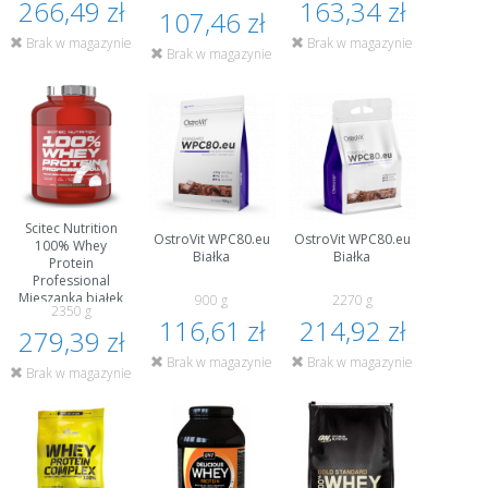
266,49 zł
163,34 zł
107,46 zł
Brak w magazynie
Brak w magazynie
Brak w magazynie
Scitec Nutrition
OstroVit WPC80.eu
OstroVit WPC80.eu
100% Whey
Białka
Białka
Protein
Professional
Mieszanka białek
900 g
2270 g
2350 g
Białka
116,61 zł
214,92 zł
279,39 zł
Brak w magazynie
Brak w magazynie
Brak w magazynie