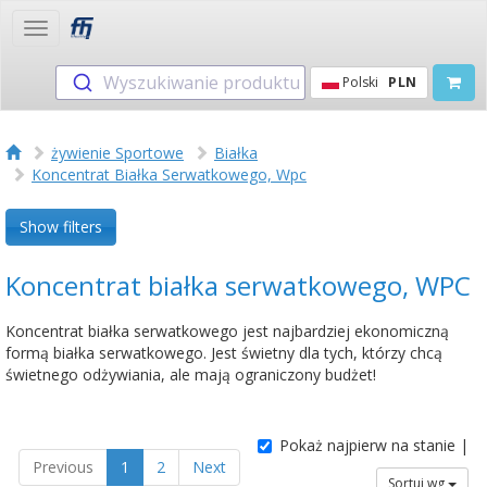
Toggle
navigation
Wyszukiwanie produktu
Polski
PLN
żywienie Sportowe
Białka
Koncentrat Białka Serwatkowego, Wpc
Show filters
Koncentrat białka serwatkowego, WPC
Koncentrat białka serwatkowego jest najbardziej ekonomiczną
formą białka serwatkowego. Jest świetny dla tych, którzy chcą
świetnego odżywiania, ale mają ograniczony budżet!
Pokaż najpierw na stanie |
Previous
1
2
Next
Sortuj wg