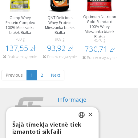
Optimum Nutrition
Olimp Whey
QNT Delicious
Gold Standard
Protein Complex
Whey Protein
100% Whey
100% Mieszanka
Mieszanka białek
Mieszanka białek
białek Białka
Białka
Białka
700 g
908 g
4540 g
137,55 zł
93,92 zł
730,71 zł
Brak w magazynie
Brak w magazynie
Brak w magazynie
Previous
1
2
Next
Informacje
Sposoby płatności
×
Wysyłka
Regulamin zwrotów
Šajā tīmekļa vietnē tiek
LATVIAN
izmantoti sīkfaili
O nas
ENGLISH