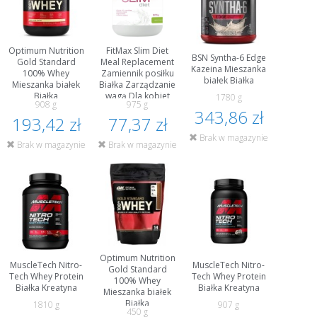
Optimum Nutrition
FitMax Slim Diet
BSN Syntha-6 Edge
Gold Standard
Meal Replacement
Kazeina Mieszanka
100% Whey
Zamiennik posiłku
białek Białka
Mieszanka białek
Białka Zarządzanie
Białka
wagą Dla kobiet
1780 g
908 g
975 g
343,86 zł
193,42 zł
77,37 zł
Brak w magazynie
Brak w magazynie
Brak w magazynie
Optimum Nutrition
MuscleTech Nitro-
MuscleTech Nitro-
Gold Standard
Tech Whey Protein
Tech Whey Protein
100% Whey
Białka Kreatyna
Białka Kreatyna
Mieszanka białek
Białka
1810 g
907 g
450 g