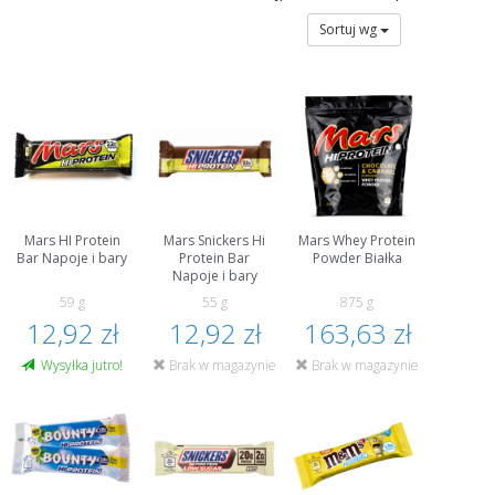
Sortuj wg
Mars HI Protein
Mars Snickers Hi
Mars Whey Protein
Bar Napoje i bary
Protein Bar
Powder Białka
Napoje i bary
59 g
55 g
875 g
12,92 zł
12,92 zł
163,63 zł
Wysyłka jutro!
Brak w magazynie
Brak w magazynie