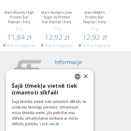
Mars Bounty High
Mars Snickers Low-
Mars M&M's
Protein Bar
Sugar Hi-Protein
Protein Bar
Napoje i bary
bar Napoje i bary
Napoje i bary
52 g
57 g
51 g
11,84 zł
12,92 zł
12,92 zł
Brak w magazynie
Brak w magazynie
Brak w magazynie
Informacje
Sposoby płatności
×
Wysyłka
Regulamin zwrotów
Šajā tīmekļa vietnē tiek
LATVIAN
izmantoti sīkfaili
O nas
ENGLISH
Kontakt
Šajā tīmekļa vietnē tiek izmantoti sīkfaili, lai
uzlabotu lietotāju pieredzi. Izmantojot
LITHUANIAN
Regulamin
mūsu tīmekļa vietni, jūs piekrītat visu
Polityka Prywatności
ESTONIAN
sīkfailu izmantošanai saskaņā ar mūsu
Dołącz do nas
Znajdź nas
sīkfailu politiku.
Lasīt vairāk
RUSSIAN