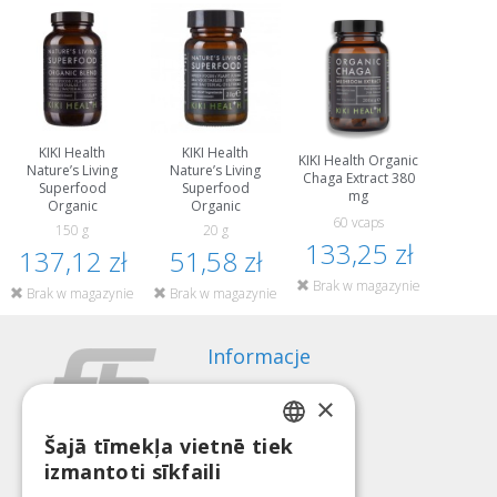
KIKI Health
KIKI Health
KIKI Health Organic
Nature’s Living
Nature’s Living
Chaga Extract 380
Superfood
Superfood
mg
Organic
Organic
60 vcaps
150 g
20 g
133,25 zł
137,12 zł
51,58 zł
Brak w magazynie
Brak w magazynie
Brak w magazynie
Informacje
Sposoby płatności
×
Wysyłka
Regulamin zwrotów
Šajā tīmekļa vietnē tiek
LATVIAN
izmantoti sīkfaili
O nas
ENGLISH