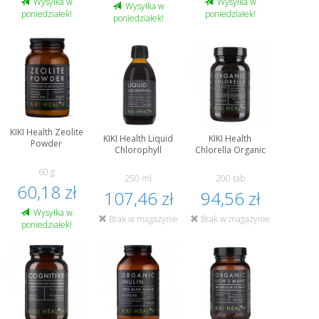
Wysyłka w
Wysyłka w
Wysyłka w
poniedziałek!
poniedziałek!
poniedziałek!
KIKI Health Zeolite
KIKI Health Liquid
KIKI Health
Powder
Chlorophyll
Chlorella Organic
60 g
250 ml
200 tab
60,18 zł
107,46 zł
94,56 zł
Wysyłka w
Brak w magazynie
Brak w magazynie
poniedziałek!