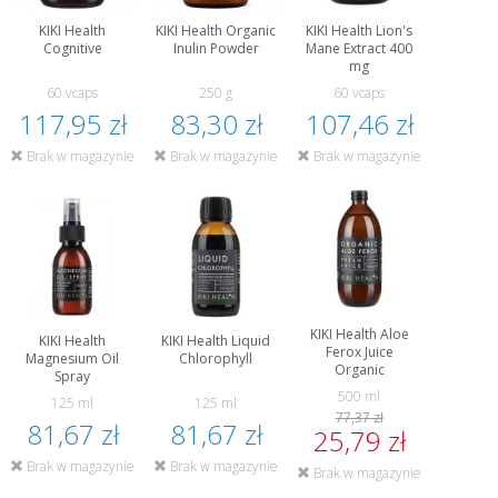
KIKI Health
KIKI Health Organic
KIKI Health Lion's
Cognitive
Inulin Powder
Mane Extract 400
mg
60 vcaps
250 g
60 vcaps
117,95 zł
83,30 zł
107,46 zł
Brak w magazynie
Brak w magazynie
Brak w magazynie
KIKI Health Aloe
KIKI Health
KIKI Health Liquid
Ferox Juice
Magnesium Oil
Chlorophyll
Organic
Spray
500 ml
125 ml
125 ml
77,37 zł
81,67 zł
81,67 zł
25,79 zł
Brak w magazynie
Brak w magazynie
Brak w magazynie