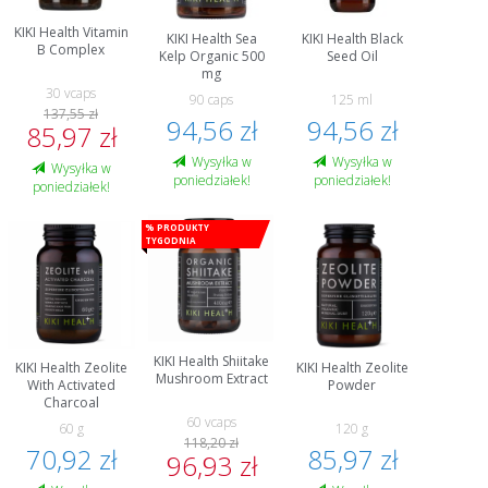
KIKI Health Vitamin
KIKI Health Sea
KIKI Health Black
B Complex
Kelp Organic 500
Seed Oil
mg
30 vcaps
90 caps
125 ml
137,55 zł
94,56 zł
94,56 zł
85,97 zł
Wysyłka w
Wysyłka w
Wysyłka w
poniedziałek!
poniedziałek!
poniedziałek!
% Produkty
tygodnia
KIKI Health Shiitake
KIKI Health Zeolite
KIKI Health Zeolite
Mushroom Extract
With Activated
Powder
Charcoal
60 vcaps
60 g
120 g
118,20 zł
70,92 zł
85,97 zł
96,93 zł