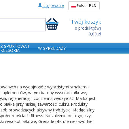
Logowanie
Polski
PLN
Twój koszyk
0
produkt(ów)
0,00 zł
EŻ SPORTOWA I
W SPRZEDAŻY
AKCESORIA
kowanych na wydajność z wyrazistymi smakami i
mę suplementów, w tym batony wysokobiałkowe,
śni, regenerację i codzienną wydajność. Marka jest
białka przy niskiej zawartości cukru. Produkty
sób prowadzących aktywny tryb życia. Kładąc silny
społecznościach fitness. Niezależnie od tego, czy
ski wysokobiałkowe, Grenade oferuje niezawodne i