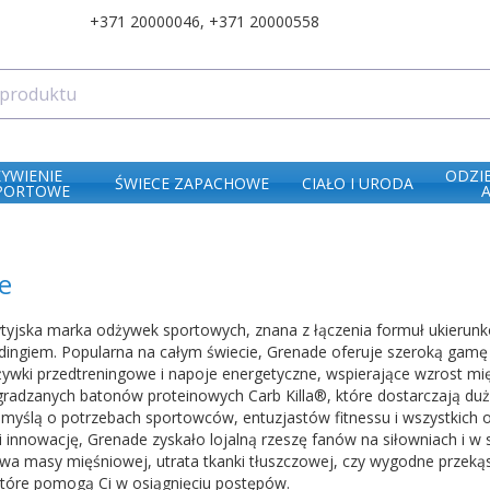
+371 20000046
,
+371 20000558
ŻYWIENIE
ODZI
ŚWIECE ZAPACHOWE
CIAŁO I URODA
PORTOWE
e
tyjska marka odżywek sportowych, znana z łączenia formuł ukierun
dingiem. Popularna na całym świecie, Grenade oferuje szeroką ga
żywki przedtreningowe i napoje energetyczne, wspierające wzrost mię
radzanych batonów proteinowych Carb Killa®, które dostarczają dużo 
myślą o potrzebach sportowców, entuzjastów fitnessu i wszystkich o
i innowację, Grenade zyskało lojalną rzeszę fanów na siłowniach i w 
a masy mięśniowej, utrata tkanki tłuszczowej, czy wygodne przeką
tóre pomogą Ci w osiągnięciu postępów.