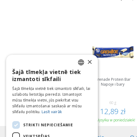
×
Šajā tīmekļa vietnē tiek
LATVIAN
izmantoti sīkfaili
Grenade Protein Bar
Napoje i bary
ENGLISH
Šajā tīmekļa vietnē tiek izmantoti sīkfaili, lai
uzlabotu lietotāju pieredzi. Izmantojot
LITHUANIAN
mūsu tīmekļa vietni, jūs piekrītat visu
60 g
ESTONIAN
sīkfailu izmantošanai saskaņā ar mūsu
12,89 zł
sīkfailu politiku.
Lasīt vairāk
RUSSIAN
Wysyłka w poniedziałek!
STRIKTI NEPIECIEŠAMIE
VEIKTSPĒJAS