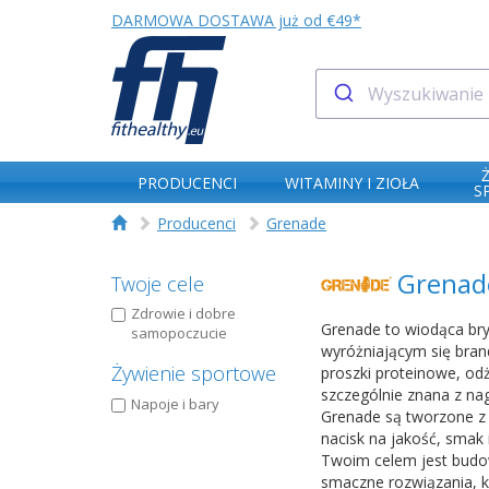
DARMOWA DOSTAWA już od €49*
PRODUCENCI
WITAMINY I ZIOŁA
S
Producenci
Grenade
Grenad
Twoje cele
Zdrowie i dobre
Grenade to wiodąca bry
samopoczucie
wyróżniającym się bran
Żywienie sportowe
proszki proteinowe, od
szczególnie znana z nag
Napoje i bary
Grenade są tworzone z 
nacisk na jakość, smak 
Twoim celem jest budow
smaczne rozwiązania, k