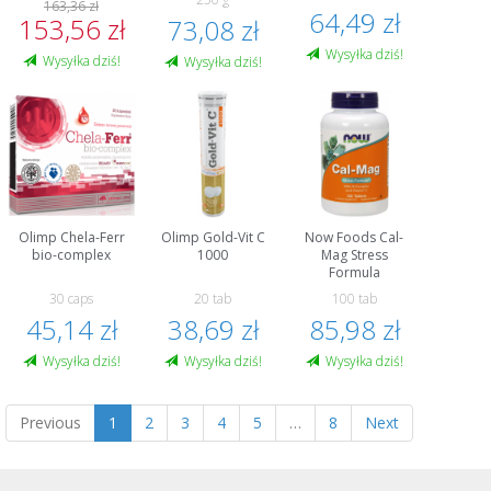
163,36 zł
64,49 zł
153,56 zł
73,08 zł
Wysyłka dziś!
Wysyłka dziś!
Wysyłka dziś!
Olimp Chela-Ferr
Olimp Gold-Vit C
Now Foods Cal-
bio-complex
1000
Mag Stress
Formula
30 caps
20 tab
100 tab
45,14 zł
38,69 zł
85,98 zł
Wysyłka dziś!
Wysyłka dziś!
Wysyłka dziś!
Previous
1
2
3
4
5
…
8
Next