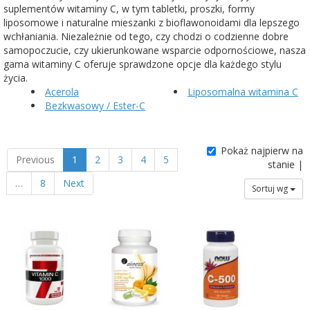
suplementów witaminy C, w tym tabletki, proszki, formy
liposomowe i naturalne mieszanki z bioflawonoidami dla lepszego
wchłaniania. Niezależnie od tego, czy chodzi o codzienne dobre
samopoczucie, czy ukierunkowane wsparcie odpornościowe, nasza
gama witaminy C oferuje sprawdzone opcje dla każdego stylu
życia.
Acerola
Liposomalna witamina C
Bezkwasowy / Ester-C
Pokaż najpierw na
Previous
1
2
3
4
5
stanie |
…
8
Next
Sortuj wg