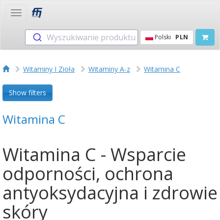
Toggle
navigation
Wyszukiwanie produktu
Polski
PLN
Witaminy I Zioła
Witaminy A-z
Witamina C
Show filters
Witamina C
Witamina C - Wsparcie
odporności, ochrona
antyoksydacyjna i zdrowie
skóry