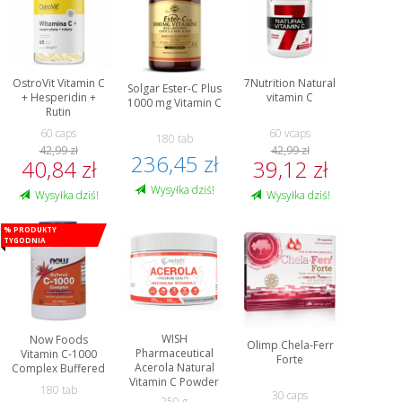
OstroVit Vitamin C
7Nutrition Natural
Solgar Ester-C Plus
+ Hesperidin +
vitamin C
1000 mg Vitamin C
Rutin
60 caps
60 vcaps
180 tab
42,99 zł
42,99 zł
236,45 zł
40,84 zł
39,12 zł
Wysyłka dziś!
Wysyłka dziś!
Wysyłka dziś!
% Produkty
tygodnia
WISH
Now Foods
Olimp Chela-Ferr
Pharmaceutical
Vitamin C-1000
Forte
Acerola Natural
Complex Buffered
Vitamin C Powder
180 tab
30 caps
250 g