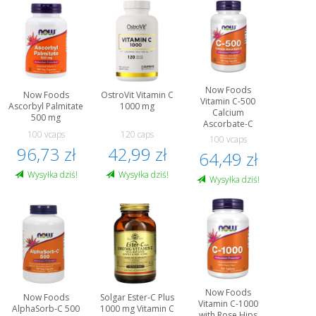
Now Foods
Now Foods
OstroVit Vitamin C
Vitamin C-500
Ascorbyl Palmitate
1000 mg
Calcium
500 mg
Ascorbate-C
100 vcaps
120 caps
100 vcaps
96,73 zł
42,99 zł
64,49 zł
Wysyłka dziś!
Wysyłka dziś!
Wysyłka dziś!
Now Foods
Now Foods
Solgar Ester-C Plus
Vitamin C-1000
AlphaSorb-C 500
1000 mg Vitamin C
with Rose Hips