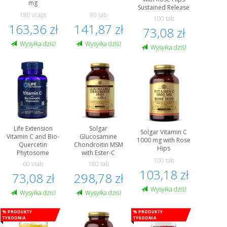
mg
Sustained Release
180 vcaps
90 tab
100 tab
163,36 zł
141,87 zł
73,08 zł
Wysyłka dziś!
Wysyłka dziś!
Wysyłka dziś!
Life Extension
Solgar
Solgar Vitamin C
Vitamin C and Bio-
Glucosamine
1000 mg with Rose
Quercetin
Chondroitin MSM
Hips
Phytosome
with Ester-C
100 tab
60 vtab
180 tab
103,18 zł
73,08 zł
298,78 zł
Wysyłka dziś!
Wysyłka dziś!
Wysyłka dziś!
% Produkty
% Produkty
tygodnia
tygodnia