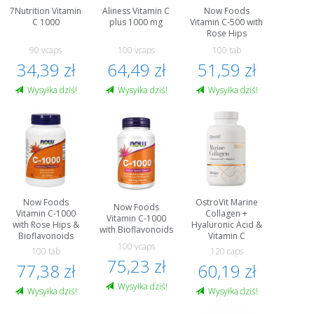
7Nutrition Vitamin
Aliness Vitamin C
Now Foods
C 1000
plus 1000 mg
Vitamin C-500 with
Rose Hips
90 vcaps
100 vcaps
100 tab
34,39 zł
64,49 zł
51,59 zł
Wysyłka dziś!
Wysyłka dziś!
Wysyłka dziś!
Now Foods
OstroVit Marine
Now Foods
Vitamin C-1000
Collagen +
Vitamin C-1000
with Rose Hips &
Hyaluronic Acid &
with Bioflavonoids
Bioflavonoids
Vitamin C
100 vcaps
100 tab
120 caps
75,23 zł
77,38 zł
60,19 zł
Wysyłka dziś!
Wysyłka dziś!
Wysyłka dziś!