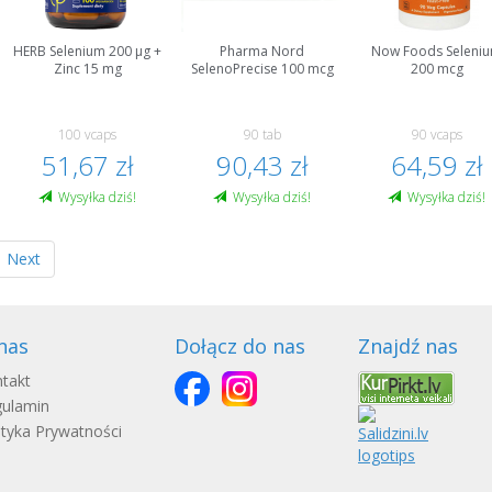
HERB Selenium 200 μg +
Pharma Nord
Now Foods Seleni
Zinc 15 mg
SelenoPrecise 100 mcg
200 mcg
100 vcaps
90 tab
90 vcaps
51,67 zł
90,43 zł
64,59 zł
Wysyłka dziś!
Wysyłka dziś!
Wysyłka dziś!
Next
nas
Dołącz do nas
Znajdź nas
takt
ulamin
ityka Prywatności