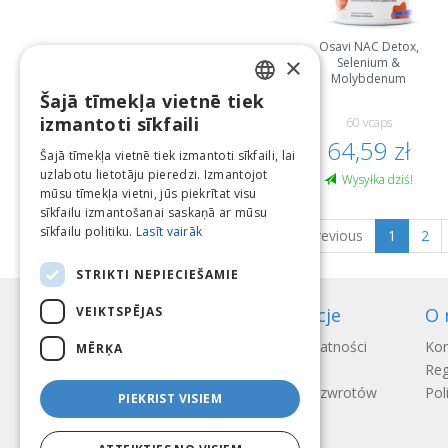
Osavi NAC Detox,
×
Selenium &
Molybdenum
Šajā tīmekļa vietnē tiek
LATVIAN
izmantoti sīkfaili
60 vcaps
ENGLISH
64,59 zł
Šajā tīmekļa vietnē tiek izmantoti sīkfaili, lai
uzlabotu lietotāju pieredzi. Izmantojot
LITHUANIAN
Wysyłka dziś!
mūsu tīmekļa vietni, jūs piekrītat visu
ESTONIAN
sīkfailu izmantošanai saskaņā ar mūsu
sīkfailu politiku.
Lasīt vairāk
Previous
1
2
RUSSIAN
STRIKTI NEPIECIEŠAMIE
VEIKTSPĒJAS
Informacje
O 
Sposoby płatności
Kon
MĒRĶA
Wysyłka
Reg
Regulamin zwrotów
Pol
PIEKRIST VISIEM