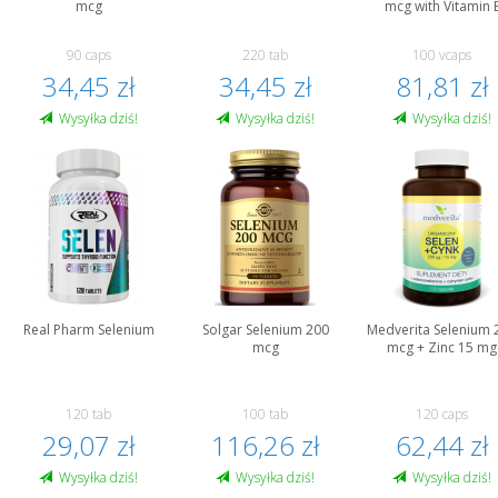
mcg
mcg with Vitamin 
90 caps
220 tab
100 vcaps
34,45 zł
34,45 zł
81,81 zł
Wysyłka dziś!
Wysyłka dziś!
Wysyłka dziś!
Real Pharm Selenium
Solgar Selenium 200
Medverita Selenium 
mcg
mcg + Zinc 15 mg
120 tab
100 tab
120 caps
29,07 zł
116,26 zł
62,44 zł
Wysyłka dziś!
Wysyłka dziś!
Wysyłka dziś!