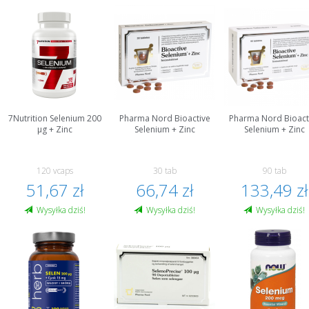
7Nutrition Selenium 200
Pharma Nord Bioactive
Pharma Nord Bioact
µg + Zinc
Selenium + Zinc
Selenium + Zinc
120 vcaps
30 tab
90 tab
51,67 zł
66,74 zł
133,49 zł
Wysyłka dziś!
Wysyłka dziś!
Wysyłka dziś!