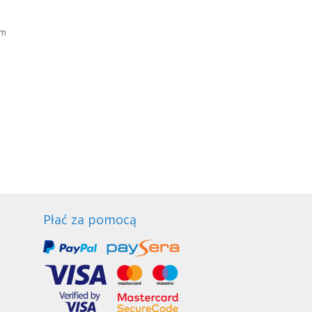
um
Płać za pomocą