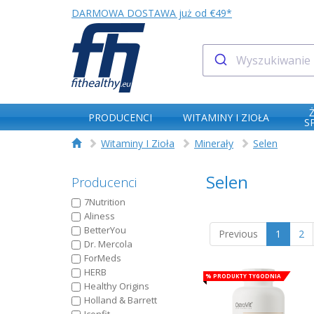
DARMOWA DOSTAWA już od €49*
PRODUCENCI
WITAMINY I ZIOŁA
S
Witaminy I Zioła
Minerały
Selen
Selen
Producenci
7Nutrition
Aliness
BetterYou
Previous
1
2
Dr. Mercola
ForMeds
HERB
% Produkty tygodnia
Healthy Origins
Holland & Barrett