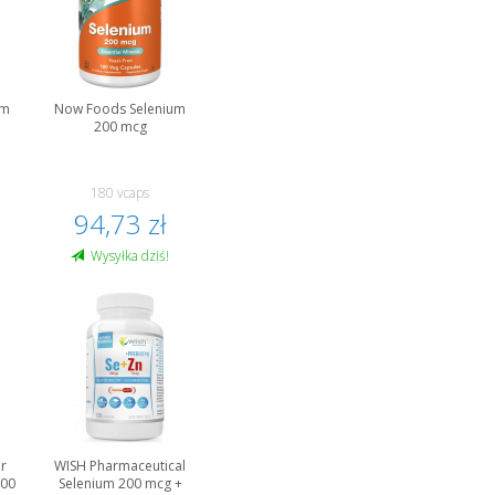
um
Now Foods Selenium
200 mcg
180 vcaps
94,73 zł
Wysyłka dziś!
er
WISH Pharmaceutical
200
Selenium 200 mcg +