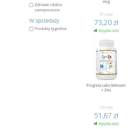
mcg
Zdrowie i dobre
samopoczucie
90 vcaps
W sprzedaży
73,20 zł
Produkty tygodnia
Wysyłka dziś!
Progress Labs Selenium
+ Zinc
120 caps
51,67 zł
Wysyłka dziś!