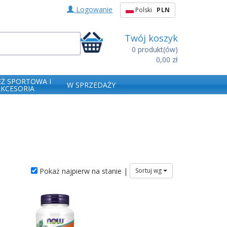
Logowanie
Polski
PLN
Twój koszyk
0
produkt(ów)
0,00 zł
EŻ SPORTOWA I
W SPRZEDAŻY
AKCESORIA
Pokaż najpierw na stanie |
Sortuj wg