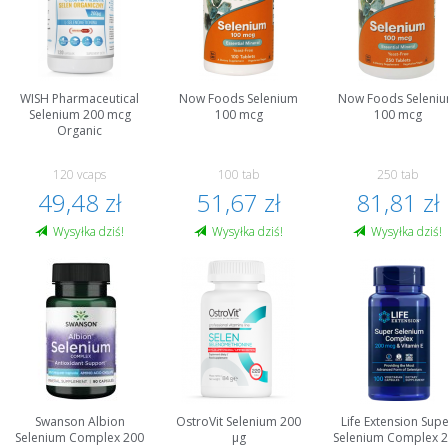
WISH Pharmaceutical
Now Foods Selenium
Now Foods Seleni
Selenium 200 mcg
100 mcg
100 mcg
Organic
120 vcaps
100 tab
250 tab
49,48 zł
51,67 zł
81,81 zł
Wysyłka dziś!
Wysyłka dziś!
Wysyłka dziś!
Swanson Albion
OstroVit Selenium 200
Life Extension Sup
Selenium Complex 200
µg
Selenium Complex 