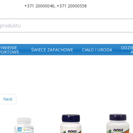
+371 20000046
,
+371 20000558
ŻYWIENIE
ODZI
ŚWIECE ZAPACHOWE
CIAŁO I URODA
PORTOWE
Next