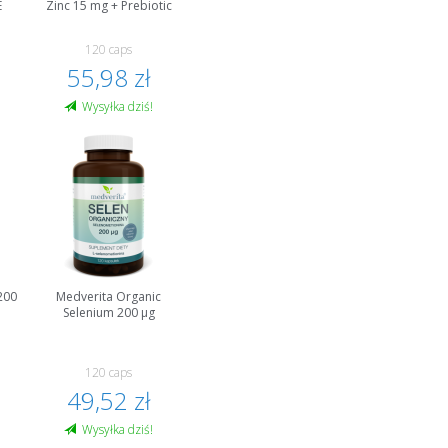
E
Zinc 15 mg + Prebiotic
120 caps
55,98 zł
Wysyłka dziś!
200
Medverita Organic
Selenium 200 µg
120 caps
49,52 zł
Wysyłka dziś!