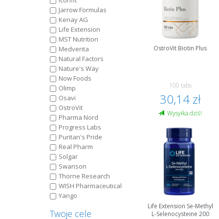
Iconfit
Jarrow Formulas
Kenay AG
Life Extension
MST Nutrition
OstroVit Biotin Plus
Medverita
Natural Factors
Nature's Way
Now Foods
100 tabs
Olimp
30,14 zł
Osavi
OstroVit
Wysyłka dziś!
Pharma Nord
Progress Labs
Puritan's Pride
Real Pharm
Solgar
Swanson
Thorne Research
WISH Pharmaceutical
Yango
Life Extension Se-Methyl
Twoje cele
L-Selenocysteine 200