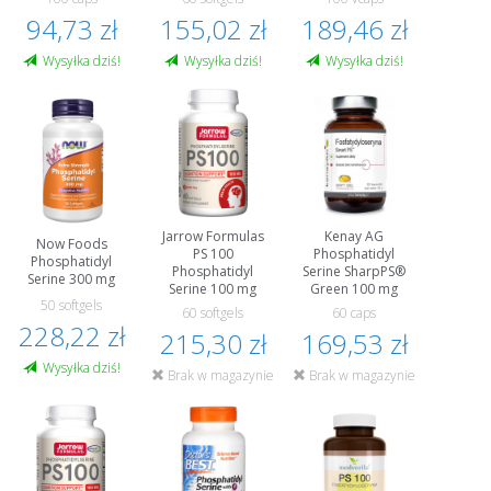
94,73 zł
155,02 zł
189,46 zł
Wysyłka dziś!
Wysyłka dziś!
Wysyłka dziś!
Jarrow Formulas
Kenay AG
Now Foods
PS 100
Phosphatidyl
Phosphatidyl
Phosphatidyl
Serine SharpPS®
Serine 300 mg
Serine 100 mg
Green 100 mg
50 softgels
60 softgels
60 caps
228,22 zł
215,30 zł
169,53 zł
Wysyłka dziś!
Brak w magazynie
Brak w magazynie