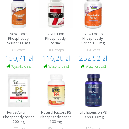
Now Foods
7Nutrition
Now Foods
Phosphatidyl
Phosphatidyl
Phosphatidyl
Serine 100 mg
Serine
Serine 100 mg
60 vcaps
100 vcaps
120 caps
150,71 zł
116,26 zł
232,52 zł
Wysyłka dziś!
Wysyłka dziś!
Wysyłka dziś!
Forest Vitamin
Natural Factors PS
Life Extension PS
Phosphatidylserine
Phosphatidylserine
Caps 100 mg
200 mg
100 mg
100 caps
60 softgels
100 vcaps