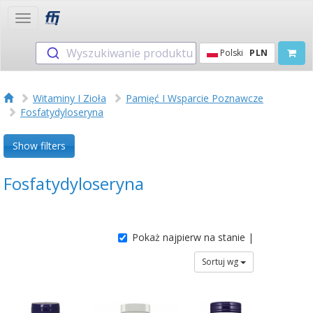
Toggle
navigation
Wyszukiwanie produktu
Polski
PLN
Witaminy I Zioła
Pamięć I Wsparcie Poznawcze
Fosfatydyloseryna
Show filters
Fosfatydyloseryna
Pokaż najpierw na stanie |
Sortuj wg