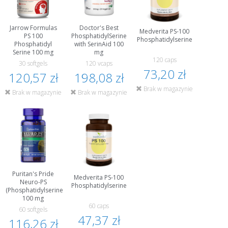
Jarrow Formulas
Doctor's Best
Medverita PS-100
PS 100
PhosphatidylSerine
Phosphatidylserine
Phosphatidyl
with SerinAid 100
Serine 100 mg
mg
120 caps
30 softgels
120 vcaps
73,20 zł
120,57 zł
198,08 zł
Brak w magazynie
Brak w magazynie
Brak w magazynie
Puritan's Pride
Medverita PS-100
Neuro-PS
Phosphatidylserine
(Phosphatidylserine)
100 mg
60 caps
60 softgels
47,37 zł
116,26 zł