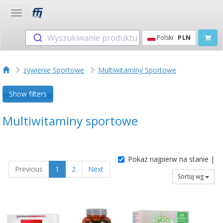
Toggle
navigation
Wyszukiwanie produktu
Polski
PLN
żywienie Sportowe
Multiwitaminy Sportowe
Show filters
Multiwitaminy sportowe
Pokaż najpierw na stanie |
Previous
1
2
Next
Sortuj wg