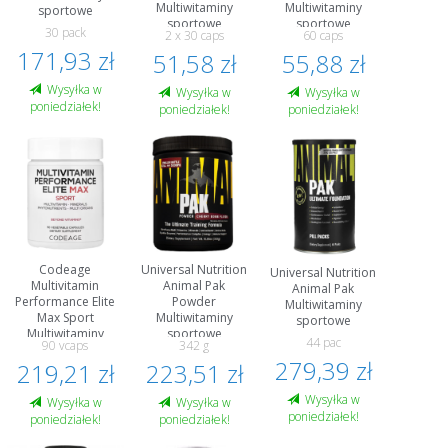
Multiwitaminy
Multiwitaminy
sportowe
sportowe
sportowe
30 pack
2 x 30 caps
60 caps
171,93 zł
51,58 zł
55,88 zł
Wysyłka w
Wysyłka w
Wysyłka w
poniedziałek!
poniedziałek!
poniedziałek!
Codeage
Universal Nutrition
Universal Nutrition
Multivitamin
Animal Pak
Animal Pak
Performance Elite
Powder
Multiwitaminy
Max Sport
Multiwitaminy
sportowe
Multiwitaminy
sportowe
44 paс
90 vcaps
342 g
sportowe
279,39 zł
219,21 zł
223,51 zł
Wysyłka w
Wysyłka w
Wysyłka w
poniedziałek!
poniedziałek!
poniedziałek!