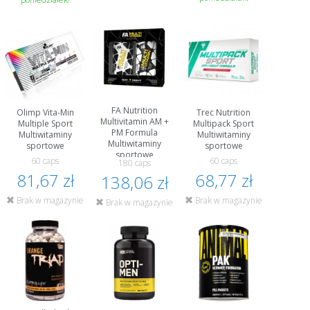
FA Nutrition
Olimp Vita-Min
Trec Nutrition
Multivitamin AM +
Multiple Sport
Multipack Sport
PM Formula
Multiwitaminy
Multiwitaminy
Multiwitaminy
sportowe
sportowe
sportowe
60 caps
60 caps
180 caps
81,67 zł
68,77 zł
138,06 zł
Brak w magazynie
Brak w magazynie
Brak w magazynie