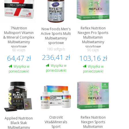
7Nutrition
Reflex Nutrition
Now Foods Men's
Multisport Vitamin
Nexgen Pro Sports
Active Sports Multi
& Mineral Complex
Multivitamin
Multiwitaminy
Multiwitaminy
Multiwitaminy
sportowe
sportowe
sportowe
180 softgels
60 vcaps
90 caps
236,41 zł
64,47 zł
103,16 zł
Wysyłka w
Wysyłka w
Wysyłka w
poniedziałek!
poniedziałek!
poniedziałek!
OstroVit
Reflex Nutrition
Applied Nutrition
Vita&Minerals
Nexgen Sports
Black Stak
Sport
Multivitamin
Multiwitaminy