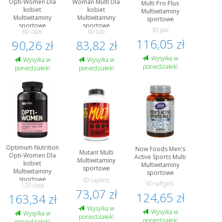
Opti-Women Dla
Woman Multi Dla
Multi Pro Plus
kobiet
kobiet
Multiwitaminy
Multiwitaminy
Multiwitaminy
sportowe
sportowe
sportowe
30 pac
60 caps
60 tab
116,05 zł
90,26 zł
83,82 zł
Wysyłka w
Wysyłka w
Wysyłka w
poniedziałek!
poniedziałek!
poniedziałek!
Optimum Nutrition
Now Foods Men's
Mutant Multi
Opti-Women Dla
Active Sports Multi
Multiwitaminy
kobiet
Multiwitaminy
sportowe
Multiwitaminy
sportowe
sportowe
60 caplets
90 softgels
120 caps
73,07 zł
124,65 zł
163,34 zł
Wysyłka w
Wysyłka w
Wysyłka w
poniedziałek!
poniedziałek!
poniedziałek!