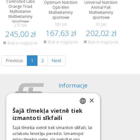
Controlled Labs
Optimum Nutrition
Universal Nutrition
Orange Triad
Opti-Men
Animal Pak
Multivitamin
Multiwitaminy
Multiwitaminy
Multiwitaminy
sportowe
sportowe
sportowe
180 tab
30 pac
270 tab
167,63 zł
202,02 zł
245,00 zł
Brak w magazynie
Brak w magazynie
Brak w magazynie
Previous
1
2
Next
Informacje
Sposoby płatności
×
Wysyłka
Regulamin zwrotów
Šajā tīmekļa vietnē tiek
LATVIAN
izmantoti sīkfaili
O nas
ENGLISH
Kontakt
Šajā tīmekļa vietnē tiek izmantoti sīkfaili, lai
uzlabotu lietotāju pieredzi. Izmantojot
LITHUANIAN
Regulamin
mūsu tīmekļa vietni, jūs piekrītat visu