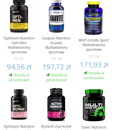
Optimum Nutrition
Gaspari Nutrition
MHP Activite Sport
Opti-Men
Anavite
Multiwitaminy
Multiwitaminy
Multiwitaminy
sportowe
sportowe
sportowe
120 tab
90 tab
180 tab
171,93 zł
94,56 zł
197,72 zł
Wysyłka w
Wysyłka w
Wysyłka w
poniedziałek!
poniedziałek!
poniedziałek!
Optimum Nutrition
Biotech Usa Active
Scitec Nutrition