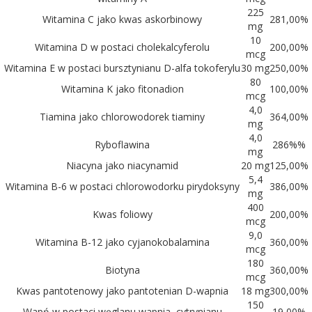
225
Witamina C jako kwas askorbinowy
281,00%
mg
10
Witamina D w postaci cholekalcyferolu
200,00%
mcg
Witamina E w postaci bursztynianu D-alfa tokoferylu
30 mg
250,00%
80
Witamina K jako fitonadion
100,00%
mcg
4,0
Tiamina jako chlorowodorek tiaminy
364,00%
mg
4,0
Ryboflawina
286%%
mg
Niacyna jako niacynamid
20 mg
125,00%
5,4
Witamina B-6 w postaci chlorowodorku pirydoksyny
386,00%
mg
400
Kwas foliowy
200,00%
mcg
9,0
Witamina B-12 jako cyjanokobalamina
360,00%
mcg
180
Biotyna
360,00%
mcg
Kwas pantotenowy jako pantotenian D-wapnia
18 mg
300,00%
150
Wapń w postaci węglanu wapnia, cytrynianu
19,00%