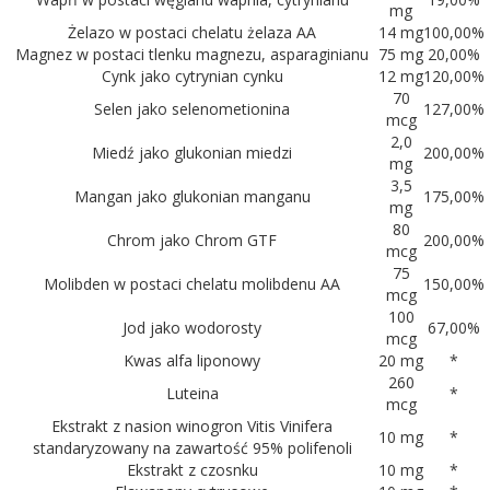
mg
Żelazo w postaci chelatu żelaza AA
14 mg
100,00%
Magnez w postaci tlenku magnezu, asparaginianu
75 mg
20,00%
Cynk jako cytrynian cynku
12 mg
120,00%
70
Selen jako selenometionina
127,00%
mcg
2,0
Miedź jako glukonian miedzi
200,00%
mg
3,5
Mangan jako glukonian manganu
175,00%
mg
80
Chrom jako Chrom GTF
200,00%
mcg
75
Molibden w postaci chelatu molibdenu AA
150,00%
mcg
100
Jod jako wodorosty
67,00%
mcg
Kwas alfa liponowy
20 mg
*
260
Luteina
*
mcg
Ekstrakt z nasion winogron Vitis Vinifera
10 mg
*
standaryzowany na zawartość 95% polifenoli
Ekstrakt z czosnku
10 mg
*