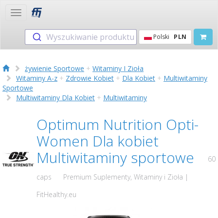
Toggle
navigation
Wyszukiwanie produktu
Polski
PLN
żywienie Sportowe
+
Witaminy I Zioła
Witaminy A-z
+
Zdrowie Kobiet
+
Dla Kobiet
+
Multiwitaminy
Sportowe
Multiwitaminy Dla Kobiet
+
Multiwitaminy
Optimum Nutrition Opti-
Women Dla kobiet
Multiwitaminy sportowe
60
caps
Premium Suplementy, Witaminy i Zioła |
FitHealthy.eu