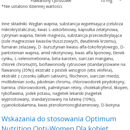
Flawanony cytrusowe
10 mg
*
*Nie ustalono dziennej wartości.
Inne składniki: Węglan wapnia, substancja wypełniająca (celuloza
mikrokrystaliczna), kwas L-askorbinowy, kapsułka żelatynowa,
cytrynian wapnia, tlenek magnezu, substancja przeciwzbrylająca
(sole magnezowe kwasów tłuszczowych, dwutlenek krzemu),
fumaran żelazawy, D -bursztynian kwasu alfa-tokoferylowego, D-
pantotenian wapnia, amid nikotynowy, kwas alfa liponowy, tlenek
cynku, L-selenometionina, beta-karoten, siarczan manganu,
chlorek chromu(III), bioflawonoidy cytrusowe (standaryzowane na
flawanony (35%)) ekstrakt z pestek winogron (vitis vinifera),
ekstrakt z czosnku (allium sativum), filochinon, siarczan miedzi,
molibdenian sodu, pikolinian chromu, chlorowodorek pirydoksyny,
tiamina. chlorowodorek, palmitynian retiny, cholekalcyferol, likopen,
ryboflawina, jodek potasu, nagietek lekarski (nagietek
wyprostowany, standaryzowany na luteinę (10%)),
cyjanokobalamina, kwas pteroilomonoglutaminowy, D-biotyna.
Wskazania do stosowania Optimum
Nutrition Opti-Women Dla kobiet