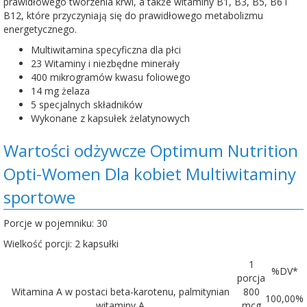
prawidłowego tworzenia krwi, a także witaminy B1, B3, B5, B6 i
B12, które przyczyniają się do prawidłowego metabolizmu
energetycznego.
Multiwitamina specyficzna dla płci
23 Witaminy i niezbędne minerały
400 mikrogramów kwasu foliowego
14 mg żelaza
5 specjalnych składników
Wykonane z kapsułek żelatynowych
Wartości odżywcze Optimum Nutrition
Opti-Women Dla kobiet Multiwitaminy
sportowe
Porcje w pojemniku: 30
Wielkość porcji: 2 kapsułki
1
%DV*
porcja
Witamina A w postaci beta-karotenu, palmitynian
800
100,00%
witaminy A
mcg