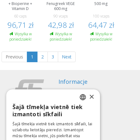
+ Bioperine +
Fenugreek VEGE
500 mg
Vitamin D
600 mg
60 caps
90 vcaps
100 vcaps
96,71 zł
42,98 zł
64,47 zł
Wysyłka w
Wysyłka w
Wysyłka w
poniedziałek!
poniedziałek!
poniedziałek!
Previous
1
2
3
Next
Informacje
Sposoby płatności
×
Wysyłka
Regulamin zwrotów
Šajā tīmekļa vietnē tiek
LATVIAN
izmantoti sīkfaili
O nas
ENGLISH
Kontakt
Šajā tīmekļa vietnē tiek izmantoti sīkfaili, lai
uzlabotu lietotāju pieredzi. Izmantojot
LITHUANIAN
Regulamin
mūsu tīmekļa vietni, jūs piekrītat visu
Polityka Prywatności