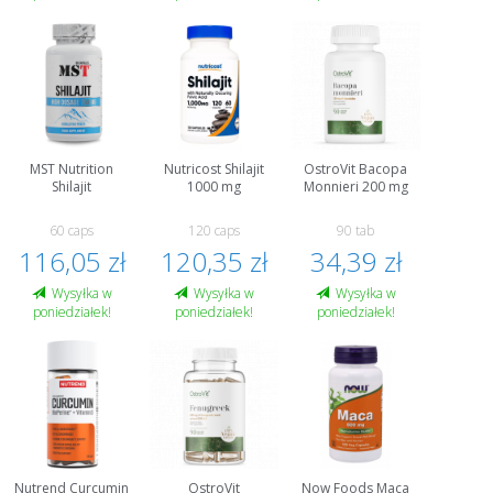
MST Nutrition
Nutricost Shilajit
OstroVit Bacopa
Shilajit
1000 mg
Monnieri 200 mg
60 caps
120 caps
90 tab
116,05 zł
120,35 zł
34,39 zł
Wysyłka w
Wysyłka w
Wysyłka w
poniedziałek!
poniedziałek!
poniedziałek!
Nutrend Curcumin
OstroVit
Now Foods Maca