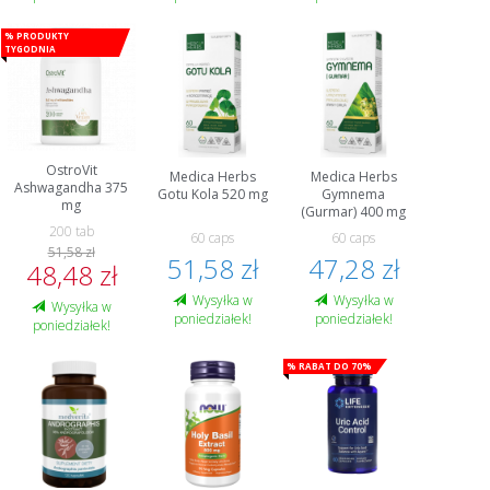
% Produkty
tygodnia
OstroVit
Medica Herbs
Medica Herbs
Ashwagandha 375
Gotu Kola 520 mg
Gymnema
mg
(Gurmar) 400 mg
200 tab
60 caps
60 caps
51,58 zł
51,58 zł
47,28 zł
48,48 zł
Wysyłka w
Wysyłka w
Wysyłka w
poniedziałek!
poniedziałek!
poniedziałek!
% Rabat do 70%