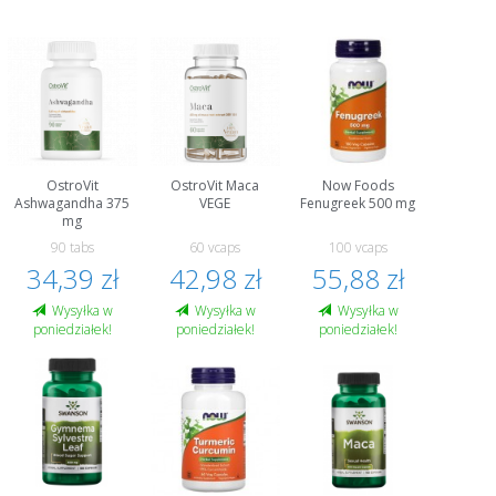
OstroVit
OstroVit Maca
Now Foods
Ashwagandha 375
VEGE
Fenugreek 500 mg
mg
90 tabs
60 vcaps
100 vcaps
34,39 zł
42,98 zł
55,88 zł
Wysyłka w
Wysyłka w
Wysyłka w
poniedziałek!
poniedziałek!
poniedziałek!