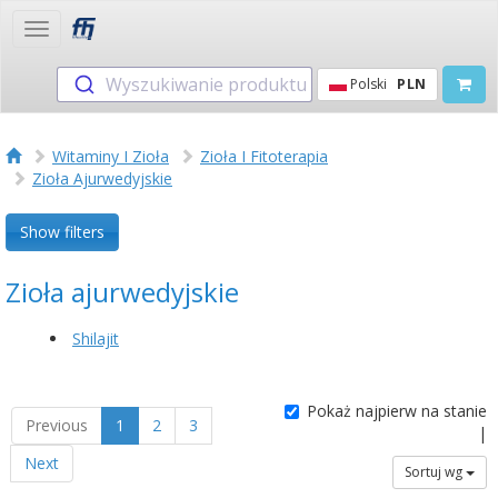
Toggle
navigation
Wyszukiwanie produktu
Polski
PLN
Witaminy I Zioła
Zioła I Fitoterapia
Zioła Ajurwedyjskie
Show filters
Zioła ajurwedyjskie
Shilajit
Pokaż najpierw na stanie
Previous
1
2
3
|
Next
Sortuj wg