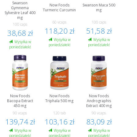
Swanson
Now Foods
Swanson Maca 500
Gymnema
Turmeric Curcumin
mg
Sylvestre Leaf 400
mg
60 vcaps
100 caps
100 caps
118,20 zł
51,58 zł
38,68 zł
Wysyłka w
Wysyłka w
Wysyłka w
poniedziałek!
poniedziałek!
poniedziałek!
Now Foods
Now Foods
Now Foods
Bacopa Extract
Triphala 500 mg
Andrographis
450 mg
Extract 400 mg
90 vcaps
120 tab
90 vcaps
139,74 zł
103,16 zł
83,09 zł
Wysyłka w
Wysyłka w
Wysyłka w
poniedziałek!
poniedziałek!
poniedziałek!