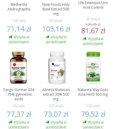
Life Extension Uric
Medverita
Now Foods Holy
Acid Control
Andrographis
Basil Extract 500
mg
60 vcaps
120 caps
90 vcaps
120,35 zł
71,14 zł
103,16 zł
81,67 zł
Wysyłka w
Wysyłka w
Wysyłka w
poniedziałek!
poniedziałek!
poniedziałek!
Yango Gurmar GS4
Aliness Shatavari
Nature's Way Gotu
- 75% gymnemic
extract 30% 500
Kola Herb 950 mg
acids
mg
60 caps
100 vcaps
100 caps
77,37 zł
73,07 zł
79,52 zł
Wysyłka w
Wysyłka w
Wysyłka w
poniedziałek!
poniedziałek!
poniedziałek!