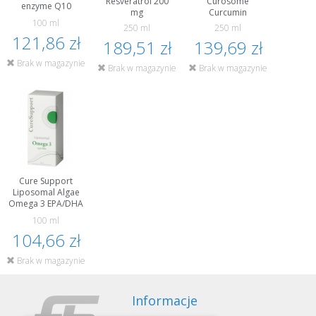
Resveratrol 200
Curosome
enzyme Q10
mg
Curcumin
100 ml
250 ml
250 ml
121,86 zł
189,51 zł
139,69 zł
Brak w magazynie
Brak w magazynie
Brak w magazynie
Cure Support
Liposomal Algae
Omega 3 EPA/DHA
100 ml
104,66 zł
Brak w magazynie
Informacje