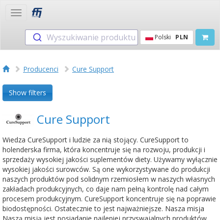
Toggle
navigation
Wyszukiwanie produktu
Polski
PLN
Producenci
Cure Support
Show filters
Cure Support
Wiedza CureSupport i ludzie za nią stojący. CureSupport to
holenderska firma, która koncentruje się na rozwoju, produkcji i
sprzedaży wysokiej jakości suplementów diety. Używamy wyłącznie
wysokiej jakości surowców. Są one wykorzystywane do produkcji
naszych produktów pod solidnym rzemiosłem w naszych własnych
zakładach produkcyjnych, co daje nam pełną kontrolę nad całym
procesem produkcyjnym. CureSupport koncentruje się na poprawie
biodostępności. Ostatecznie to jest najważniejsze. Nasza misja
Naszą misją jest posiadanie najlepiej przyswajalnych produktów.