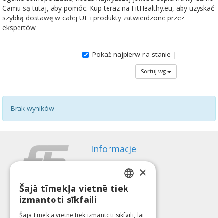
Camu są tutaj, aby pomóc. Kup teraz na FitHealthy.eu, aby uzyskać
szybką dostawę w całej UE i produkty zatwierdzone przez
ekspertów!
Pokaż najpierw na stanie |
Sortuj wg
Brak wyników
Informacje
Sposoby płatności
×
Wysyłka
Regulamin zwrotów
Šajā tīmekļa vietnē tiek
LATVIAN
izmantoti sīkfaili
O nas
ENGLISH
Kontakt
Šajā tīmekļa vietnē tiek izmantoti sīkfaili, lai