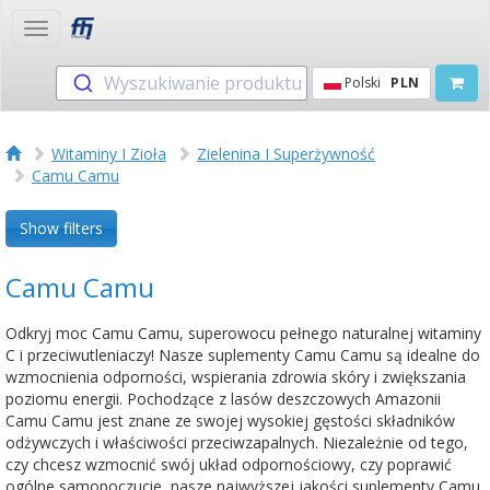
Toggle
navigation
Wyszukiwanie produktu
Polski
PLN
Witaminy I Zioła
Zielenina I Superżywność
Camu Camu
Show filters
Camu Camu
Odkryj moc Camu Camu, superowocu pełnego naturalnej witaminy
C i przeciwutleniaczy! Nasze suplementy Camu Camu są idealne do
wzmocnienia odporności, wspierania zdrowia skóry i zwiększania
poziomu energii. Pochodzące z lasów deszczowych Amazonii
Camu Camu jest znane ze swojej wysokiej gęstości składników
odżywczych i właściwości przeciwzapalnych. Niezależnie od tego,
czy chcesz wzmocnić swój układ odpornościowy, czy poprawić
ogólne samopoczucie, nasze najwyższej jakości suplementy Camu