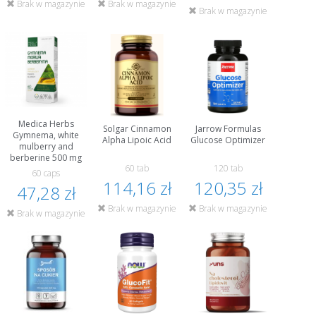
Brak w magazynie
Brak w magazynie
Brak w magazynie
Medica Herbs
Solgar Cinnamon
Jarrow Formulas
Gymnema, white
Alpha Lipoic Acid
Glucose Optimizer
mulberry and
berberine 500 mg
60 tab
120 tab
60 caps
114,16 zł
120,35 zł
47,28 zł
Brak w magazynie
Brak w magazynie
Brak w magazynie