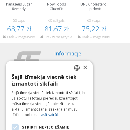
Panaseus Sugar
Now Foods
UNS Cholesterol
Remedy
GlucoFit
Lipidovit
50 caps
60 softgels
60 vcaps
68,77 zł
81,67 zł
75,22 zł
Brak w magazynie
Brak w magazynie
Brak w magazynie
Informacje
Sposoby płatności
×
Wysyłka
Regulamin zwrotów
Šajā tīmekļa vietnē tiek
LATVIAN
izmantoti sīkfaili
O nas
ENGLISH
Kontakt
Šajā tīmekļa vietnē tiek izmantoti sīkfaili, lai
uzlabotu lietotāju pieredzi. Izmantojot
LITHUANIAN
Regulamin
mūsu tīmekļa vietni, jūs piekrītat visu
Polityka Prywatności
ESTONIAN
sīkfailu izmantošanai saskaņā ar mūsu
Dołącz do nas
Znajdź nas
sīkfailu politiku.
Lasīt vairāk
RUSSIAN
STRIKTI NEPIECIEŠAMIE