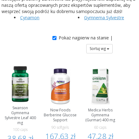
naszą ofertą opracowanych przez ekspertów suplementów, aby
wesprzeć swoją podróż ku dobremu samopoczuciu już dziś!
Cynamon
Gymnema Sylvestre
Pokaż najpierw na stanie |
Sortuj wg
Swanson
Now Foods
Medica Herbs
Gymnema
Berberine Glucose
Gymnema
Sylvestre Leaf 400
Support
(Gurmar) 400 mg
mg
90 softgels
60 caps
100 caps
167,63 zł
47,28 zł
38,68 zł