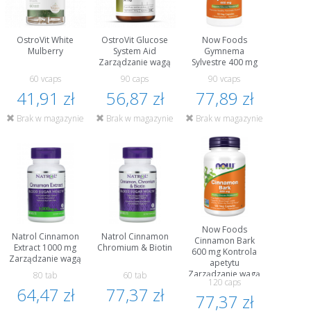
OstroVit White
OstroVit Glucose
Now Foods
Mulberry
System Aid
Gymnema
Zarządzanie wagą
Sylvestre 400 mg
60 vcaps
90 caps
90 vcaps
41,91 zł
56,87 zł
77,89 zł
Brak w magazynie
Brak w magazynie
Brak w magazynie
Now Foods
Natrol Cinnamon
Natrol Cinnamon
Cinnamon Bark
Extract 1000 mg
Chromium & Biotin
600 mg Kontrola
Zarządzanie wagą
apetytu
Zarządzanie wagą
80 tab
60 tab
120 caps
64,47 zł
77,37 zł
77,37 zł