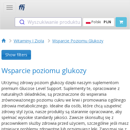
Toggle
navigation
Wyszukiwanie produktu
Polski
PLN
Witaminy I Zioła
Wsparcie Poziomu Glukozy
Show filters
Wsparcie poziomu glukozy
Utrzymuj zdrowy poziom glukozy dzięki naszym suplementom
premium Glucose Level Support. Suplementy te, opracowane z
naturalnych składników, są przeznaczone do wspierania
zrównoważonego poziomu cukru we krwi i promowania ogólnego
zdrowia metabolicznego. Idealne dla osób, które chcą uzupełnić
zdrowy styl życia, nasze produkty są starannie opracowane, aby
spełniać wysokie standardy jakości. Zawsze skonsultuj się z
pracownikiem służby zdrowia przed użyciem, szczególnie jeśli masz
istniejące problemy zdrowotne lub przyjmujesz leki. Zapoznaj się z