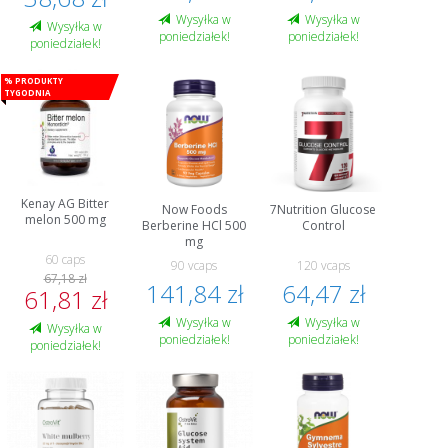
Wysyłka w
Wysyłka w
Wysyłka w
poniedziałek!
poniedziałek!
poniedziałek!
% Produkty
tygodnia
Kenay AG Bitter
Now Foods
7Nutrition Glucose
melon 500 mg
Berberine HCl 500
Control
mg
60 caps
90 vcaps
120 vcaps
67,18 zł
141,84 zł
64,47 zł
61,81 zł
Wysyłka w
Wysyłka w
Wysyłka w
poniedziałek!
poniedziałek!
poniedziałek!