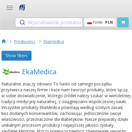
Toggle
navigation
Wyszukiwanie produktu
Polski
PLN
Producenci
Ekamedica
Show filters
EkaMedica
Naturalnie znaczy zdrowo! To hasło od samego początku
przyświeca naszej firmie i każe nam tworzyć produkty, które łączą
w sobie doświadczenie, którego źródeł należy szukać w wieloletniej
tradycji medycyny naturalnej, z osiągnięciami współczesnej nauki.
Wszystkie produkty EkaMedica powstają według ścisłych zasad,
bez dodanych konserwantów, zachowując jednocześnie swoje
właściwości, przeznaczone dla diabetyków. Nasze preparaty dzięki
unikalnym procesom produkcji i najwyższej jakości zyskały
zaufanie klientów, którzy pragną przywrócić równowagę swojego