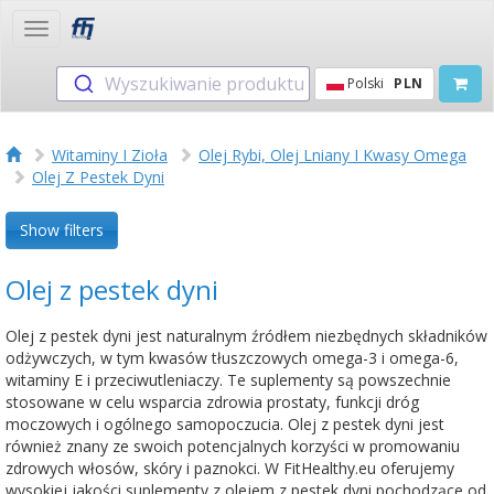
Toggle
navigation
Wyszukiwanie produktu
Polski
PLN
Witaminy I Zioła
Olej Rybi, Olej Lniany I Kwasy Omega
Olej Z Pestek Dyni
Show filters
Olej z pestek dyni
Olej z pestek dyni jest naturalnym źródłem niezbędnych składników
odżywczych, w tym kwasów tłuszczowych omega-3 i omega-6,
witaminy E i przeciwutleniaczy. Te suplementy są powszechnie
stosowane w celu wsparcia zdrowia prostaty, funkcji dróg
moczowych i ogólnego samopoczucia. Olej z pestek dyni jest
również znany ze swoich potencjalnych korzyści w promowaniu
zdrowych włosów, skóry i paznokci. W FitHealthy.eu oferujemy
wysokiej jakości suplementy z olejem z pestek dyni pochodzące od