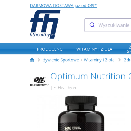
DARMOWA DOSTAWA już od €49*
PRODUCENCI
WITAMINY I ZIOŁA
S
żywienie Sportowe
+
Witaminy I Zioła
Zdr
Optimum Nutrition 
| FitHealthy.eu