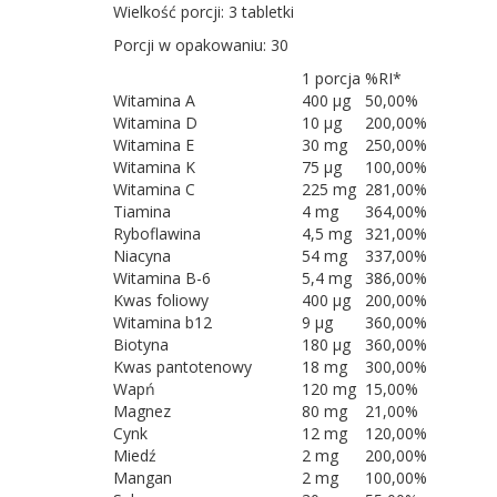
Wielkość porcji: 3 tabletki
Porcji w opakowaniu: 30
1 porcja
%RI*
Witamina A
400 µg
50,00%
Witamina D
10 µg
200,00%
Witamina E
30 mg
250,00%
Witamina K
75 µg
100,00%
Witamina C
225 mg
281,00%
Tiamina
4 mg
364,00%
Ryboflawina
4,5 mg
321,00%
Niacyna
54 mg
337,00%
Witamina B-6
5,4 mg
386,00%
Kwas foliowy
400 µg
200,00%
Witamina b12
9 µg
360,00%
Biotyna
180 µg
360,00%
Kwas pantotenowy
18 mg
300,00%
Wapń
120 mg
15,00%
Magnez
80 mg
21,00%
Cynk
12 mg
120,00%
Miedź
2 mg
200,00%
Mangan
2 mg
100,00%