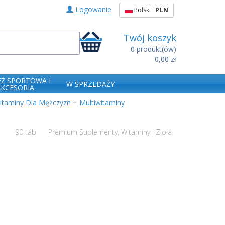
Logowanie
Polski
PLN
Twój koszyk
0
produkt(ów)
0,00 zł
EŻ SPORTOWA I
W SPRZEDAŻY
AKCESORIA
itaminy Dla Mężczyzn
+
Multiwitaminy
e
90 tab
Premium Suplementy, Witaminy i Zioła