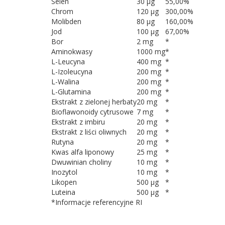
Selen
30 µg
55,00%
Chrom
120 µg
300,00%
Molibden
80 µg
160,00%
Jod
100 µg
67,00%
Bor
2 mg
*
Aminokwasy
1000 mg
*
L-Leucyna
400 mg
*
L-Izoleucyna
200 mg
*
L-Walina
200 mg
*
L-Glutamina
200 mg
*
Ekstrakt z zielonej herbaty
20 mg
*
Bioflawonoidy cytrusowe
7 mg
*
Ekstrakt z imbiru
20 mg
*
Ekstrakt z liści oliwnych
20 mg
*
Rutyna
20 mg
*
Kwas alfa liponowy
25 mg
*
Dwuwinian choliny
10 mg
*
Inozytol
10 mg
*
Likopen
500 µg
*
Luteina
500 µg
*
*Informacje referencyjne RI