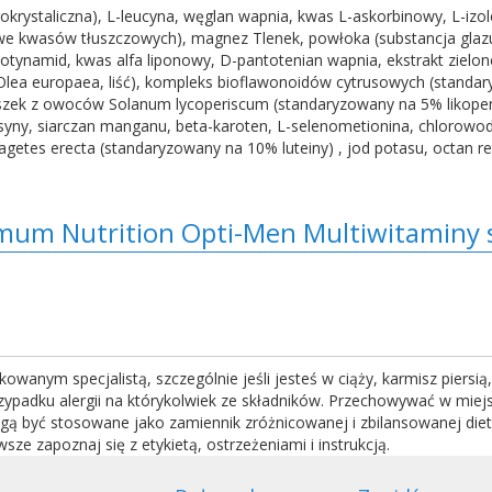
rokrystaliczna), L-leucyna, węglan wapnia, kwas L-askorbinowy, L-izol
we kwasów tłuszczowych), magnez Tlenek, powłoka (substancja glazu
kotynamid, kwas alfa liponowy, D-pantotenian wapnia, ekstrakt zielonej
nych (Olea europaea, liść), kompleks bioflawonoidów cytrusowych (stan
oszek z owoców Solanum lycoperiscum (standaryzowany na 5% likopenu)
yny, siarczan manganu, beta-karoten, L-selenometionina, chlorowodor
agetes erecta (standaryzowany na 10% luteiny) , jod potasu, octan r
mum Nutrition Opti-Men Multiwitaminy
kowanym specjalistą, szczególnie jeśli jesteś w ciąży, karmisz piersi
przypadku alergii na którykolwiek ze składników. Przechowywać w mie
gą być stosowane jako zamiennik zróżnicowanej i zbilansowanej diet
ze zapoznaj się z etykietą, ostrzeżeniami i instrukcją.