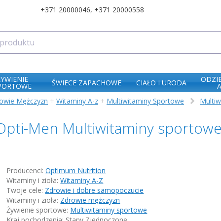
+371 20000046
,
+371 20000558
ŻYWIENIE
ODZI
ŚWIECE ZAPACHOWE
CIAŁO I URODA
PORTOWE
owie Mężczyzn
+
Witaminy A-z
+
Multiwitaminy Sportowe
Multiw
Opti-Men Multiwitaminy sportow
Producenci:
Optimum Nutrition
Witaminy i zioła:
Witaminy A-Z
Twoje cele:
Zdrowie i dobre samopoczucie
Witaminy i zioła:
Zdrowie mężczyzn
Żywienie sportowe:
Multiwitaminy sportowe
Kraj pochodzenia: Stany Zjednoczone