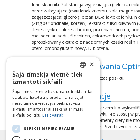
Inne składniki: Substancja wypełniająca (celuloza mik
przeciwzbrylające (dwutlenek krzemu, sole magnezo
zagęszczająca: glicerol), octan DL-alfa-tokoferylu, ni
(Zingiber oficinalle, korzeń), ekstrakt z liści oliw
tlenek cynku, chlorek chromu, pikolinian chromu, pr
molibdenian sodu, filochinon, chlorowodorek pirydoks
sproszkowany ekstrakt z nadziemnych części roślin T
pteroilomonoglutaminowy, D-biotyna.
×
Wskazania do stosowania Opti
Šajā tīmekļa vietnē tiek
LATVIAN
Spożywać 3 tabletki dziennie podczas posiłku.
izmantoti sīkfaili
ENGLISH
Šajā tīmekļa vietnē tiek izmantoti sīkfaili, lai
Dodatkowe informacje
uzlabotu lietotāju pieredzi. Izmantojot
LITHUANIAN
mūsu tīmekļa vietni, jūs piekrītat visu
Przed użyciem skonsultuj się z lekarzem lub wykwalifi
ESTONIAN
sīkfailu izmantošanai saskaņā ar mūsu
przekraczaj zalecanej dziennej dawki. Nie stosuj w 
sīkfailu politiku.
Lasīt vairāk
RUSSIAN
chłodnym i suchym miejscu. Suplementy diety nie mo
skład produktu mogą ulec zmianie. Przed użyciem zaws
STRIKTI NEPIECIEŠAMIE