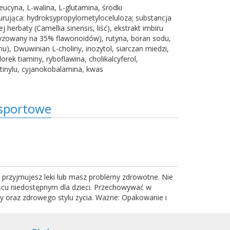
eucyna, L-walina, L-glutamina, środki
rująca: hydroksypropylometyloceluloza; substancja
 herbaty (Camellia sinensis, liść), ekstrakt imbiru
daryzowany na 35% flawonoidów), rutyna, boran sodu,
, Dwuwinian L-choliny, inozytol, siarczan miedzi,
ek tiaminy, ryboflawina, cholikalcyferol,
etinylu, cyjanokobalamina, kwas
 sportowe
ą, przyjmujesz leki lub masz problemy zdrowotne. Nie
jscu niedostępnym dla dzieci. Przechowywać w
y oraz zdrowego stylu życia. Ważne: Opakowanie i