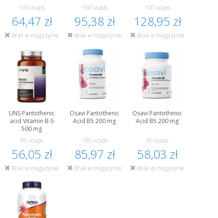
100 vcaps
100 vcaps
100 vcaps
64,47 zł
95,38 zł
128,95 zł
Brak w magazynie
Brak w magazynie
Brak w magazynie
UNS Pantothenic
Osavi Pantothenic
Osavi Pantothenic
acid Vitamin B-5
Acid B5 200 mg
Acid B5 200 mg
500 mg
90 vcaps
180 vcaps
90 vcaps
56,05 zł
85,97 zł
58,03 zł
Brak w magazynie
Brak w magazynie
Brak w magazynie