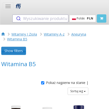
Toggle
navigation
Wyszukiwanie produktu
Polski
PLN
Witaminy I Zioła
Witaminy A-z
Aneuryna
Witamina B5
Show filters
Witamina B5
Pokaż najpierw na stanie |
Sortuj wg