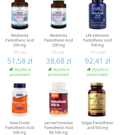
Medverita
Medverita
Life Extension
Pantothenic Acid
Pantothenic Acid
Pantothenic Acid
200 mg
200 mg
500 mg
180 caps
90 caps
100 vcaps
51,58 zł
38,68 zł
92,41 zł
Wysyłka w
Wysyłka w
Wysyłka w
poniedziałek!
poniedziałek!
poniedziałek!
Now Foods
Jarrow Formulas
Solgar Pantothenic
Pantothenic Acid
Pantothenic Acid
acid 550 mg
500 mg
B5 500 mg