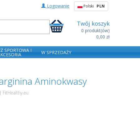
Logowanie
Polski
PLN
Twój koszyk
0
produkt(ów)
0,00 zł
EŻ SPORTOWA I
W SPRZEDAŻY
AKCESORIA
arginina Aminokwasy
 FitHealthy.eu