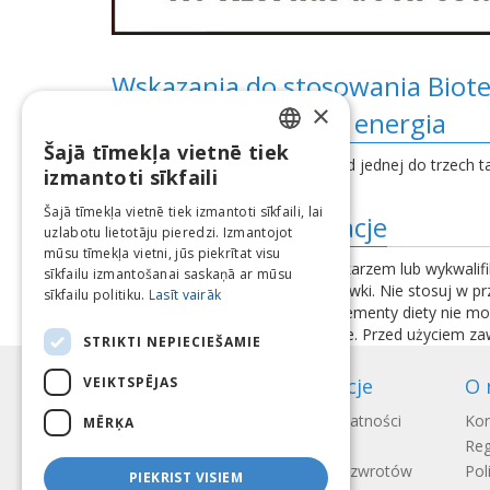
Wskazania do stosowania Biot
×
Przedtreningówka i energia
Šajā tīmekļa vietnē tiek
LATVIAN
Jako suplement diety stosować od jednej do trzech ta
izmantoti sīkfaili
ENGLISH
Šajā tīmekļa vietnē tiek izmantoti sīkfaili, lai
Dodatkowe informacje
uzlabotu lietotāju pieredzi. Izmantojot
LITHUANIAN
mūsu tīmekļa vietni, jūs piekrītat visu
Przed użyciem skonsultuj się z lekarzem lub wykwalifi
ESTONIAN
sīkfailu izmantošanai saskaņā ar mūsu
przekraczaj zalecanej dziennej dawki. Nie stosuj w 
sīkfailu politiku.
Lasīt vairāk
RUSSIAN
chłodnym i suchym miejscu. Suplementy diety nie mo
skład produktu mogą ulec zmianie. Przed użyciem zaws
STRIKTI NEPIECIEŠAMIE
VEIKTSPĒJAS
Informacje
O 
Sposoby płatności
Kon
MĒRĶA
Wysyłka
Reg
Regulamin zwrotów
Pol
PIEKRIST VISIEM