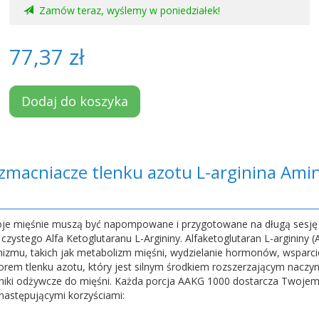
Zamów teraz, wyślemy w poniedziałek!
77,37 zł
Dodaj do koszyka
zmacniacze tlenku azotu L-arginina Ami
oje mięśnie muszą być napompowane i przygotowane na długą sesję
ystego Alfa Ketoglutaranu L-Argininy. Alfaketoglutaran L-argininy (A
nizmu, takich jak metabolizm mięśni, wydzielanie hormonów, wsparci
orem tlenku azotu, który jest silnym środkiem rozszerzającym naczyn
adniki odżywcze do mięśni. Każda porcja AAKG 1000 dostarcza Twoje
ę następującymi korzyściami: