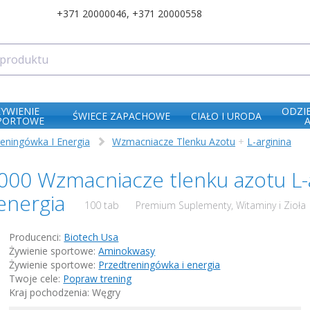
+371 20000046
,
+371 20000558
ŻYWIENIE
ODZI
ŚWIECE ZAPACHOWE
CIAŁO I URODA
PORTOWE
reningówka I Energia
Wzmacniacze Tlenku Azotu
+
L-arginina
000 Wzmacniacze tlenku azotu L-
 energia
100 tab
Premium Suplementy, Witaminy i Zioła |
Producenci:
Biotech Usa
Żywienie sportowe:
Aminokwasy
Żywienie sportowe:
Przedtreningówka i energia
Twoje cele:
Popraw trening
Kraj pochodzenia: Węgry