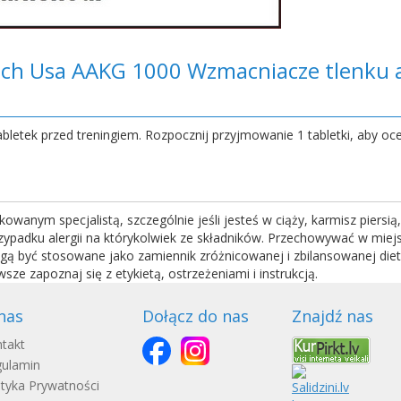
ech Usa AAKG 1000 Wzmacniacze tlenku 
bletek przed treningiem. Rozpocznij przyjmowanie 1 tabletki, aby oce
kowanym specjalistą, szczególnie jeśli jesteś w ciąży, karmisz piersi
przypadku alergii na którykolwiek ze składników. Przechowywać w mie
gą być stosowane jako zamiennik zróżnicowanej i zbilansowanej diet
ze zapoznaj się z etykietą, ostrzeżeniami i instrukcją.
nas
Dołącz do nas
Znajdź nas
takt
ulamin
ityka Prywatności