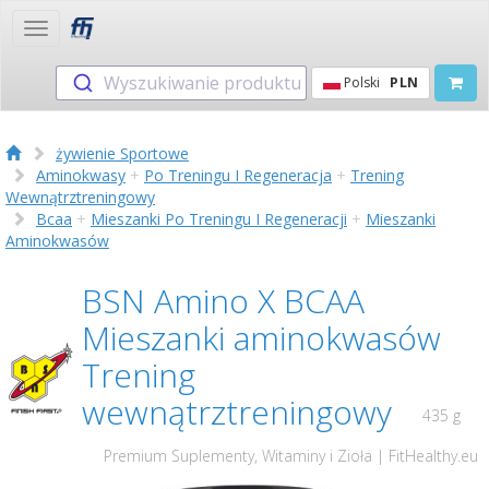
Toggle
navigation
Wyszukiwanie produktu
Polski
PLN
żywienie Sportowe
Aminokwasy
+
Po Treningu I Regeneracja
+
Trening
Wewnątrztreningowy
Bcaa
+
Mieszanki Po Treningu I Regeneracji
+
Mieszanki
Aminokwasów
BSN Amino X BCAA
Mieszanki aminokwasów
Trening
wewnątrztreningowy
435 g
Premium Suplementy, Witaminy i Zioła | FitHealthy.eu