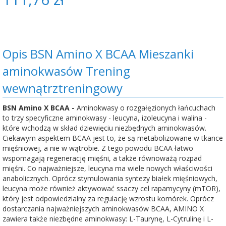
Opis BSN Amino X BCAA Mieszanki
aminokwasów Trening
wewnątrztreningowy
BSN Amino X BCAA -
Aminokwasy o rozgałęzionych łańcuchach
to trzy specyficzne aminokwasy - leucyna, izoleucyna i walina -
które wchodzą w skład dziewięciu niezbędnych aminokwasów.
Ciekawym aspektem BCAA jest to, że są metabolizowane w tkance
mięśniowej, a nie w wątrobie. Z tego powodu BCAA łatwo
wspomagają regenerację mięśni, a także równoważą rozpad
mięśni. Co najważniejsze, leucyna ma wiele nowych właściwości
anabolicznych. Oprócz stymulowania syntezy białek mięśniowych,
leucyna może również aktywować ssaczy cel rapamycyny (mTOR),
który jest odpowiedzialny za regulację wzrostu komórek. Oprócz
dostarczania najważniejszych aminokwasów BCAA, AMINO X
zawiera także niezbędne aminokwasy: L-Taurynę, L-Cytrulinę i L-