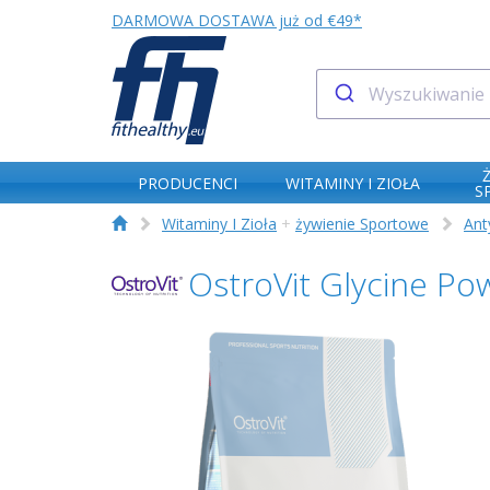
DARMOWA DOSTAWA już od €49*
PRODUCENCI
WITAMINY I ZIOŁA
S
Witaminy I Zioła
+
żywienie Sportowe
Ant
OstroVit Glycine Po