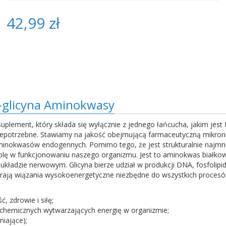
42,99 zł
L-glicyna Aminokwasy
suplement, który składa się wyłącznie z jednego łańcucha, jakim jest
iepotrzebne. Stawiamy na jakość obejmującą farmaceutyczną mikroni
 aminokwasów endogennych. Pomimo tego, że jest strukturalnie najm
lę w funkcjonowaniu naszego organizmu. Jest to aminokwas białkowy, 
kładzie nerwowym. Glicyna bierze udział w produkcji DNA, fosfolipi
ierają wiązania wysokoenergetyczne niezbędne do wszystkich proces
 zdrowie i siłę;
iochemicznych wytwarzających energię w organizmie;
niające);