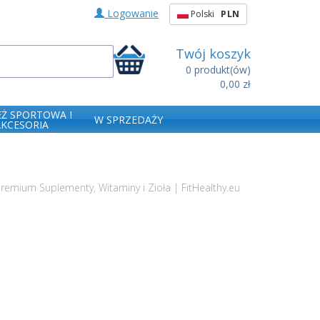
Logowanie
Polski
PLN
Twój koszyk
0
produkt(ów)
0,00 zł
EŻ SPORTOWA I
W SPRZEDAŻY
AKCESORIA
remium Suplementy, Witaminy i Zioła | FitHealthy.eu