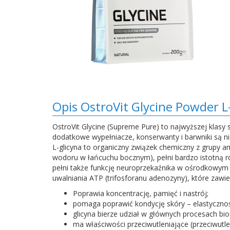
Opis OstroVit Glycine Powder 
OstroVit Glycine (Supreme Pure) to najwyższej klasy 
dodatkowe wypełniacze, konserwanty i barwniki są n
L-glicyna to organiczny związek chemiczny z grupy
wodoru w łańcuchu bocznym), pełni bardzo istotną ro
pełni także funkcję neuroprzekaźnika w ośrodkowym u
uwalniania ATP (trifosforanu adenozyny), które zaw
Poprawia koncentrację, pamięć i nastrój;
pomaga poprawić kondycję skóry – elastyczność,
glicyna bierze udział w głównych procesach b
ma właściwości przeciwutleniające (przeciwutle