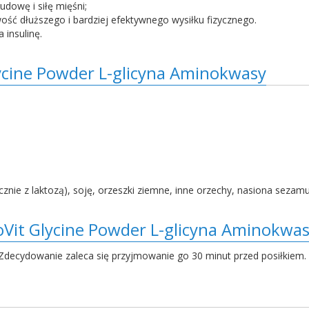
dowę i siłę mięśni;
ść dłuższego i bardziej efektywnego wysiłku fizycznego.
insulinę.
ycine Powder L-glicyna Aminokwasy
znie z laktozą), soję, orzeszki ziemne, inne orzechy, nasiona sezamu, 
Vit Glycine Powder L-glicyna Aminokwa
 Zdecydowanie zaleca się przyjmowanie go 30 minut przed posiłkiem.