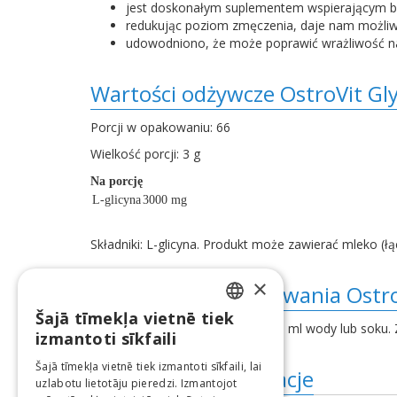
jest doskonałym suplementem wspierającym bu
redukując poziom zmęczenia, daje nam możliwo
udowodniono, że może poprawić wrażliwość na 
Wartości odżywcze OstroVit Gl
Porcji w opakowaniu: 66
Wielkość porcji: 3 g
Na porcję
L-glicyna
3000 mg
Składniki: L-glicyna. Produkt może zawierać mleko (łąc
×
Wskazania do stosowania Ostro
Šajā tīmekļa vietnē tiek
LATVIAN
Dodaj 3 g (3/5 miarki) do 100-150 ml wody lub soku.
izmantoti sīkfaili
ENGLISH
Šajā tīmekļa vietnē tiek izmantoti sīkfaili, lai
Dodatkowe informacje
uzlabotu lietotāju pieredzi. Izmantojot
LITHUANIAN