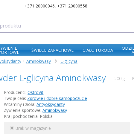
+371 20000046
,
+371 20000558
ŻYWIENIE
ODZI
ŚWIECE ZAPACHOWE
CIAŁO I URODA
PORTOWE
yoksydanty
+
Aminokwasy
L-glicyna
wder L-glicyna Aminokwasy
200 g
P
Producenci:
OstroVit
Twoje cele:
Zdrowie i dobre samopoczucie
Witaminy i zioła:
Antyoksydanty
Żywienie sportowe:
Aminokwasy
Kraj pochodzenia: Polska
Brak w magazynie