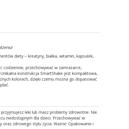
dzeniu!
ntów diety – kreatyny, białka, witamin, kapsułek,
ać codziennie, przechowywać w zamrażarce,
 Unikalna konstrukcja SmartShake jest kompaktowa,
 różnych kolorach, dzięki czemu można go dopasować
ądać.
ą, przyjmujesz leki lub masz problemy zdrowotne. Nie
jscu niedostępnym dla dzieci. Przechowywać w
y oraz zdrowego stylu życia. Ważne: Opakowanie i