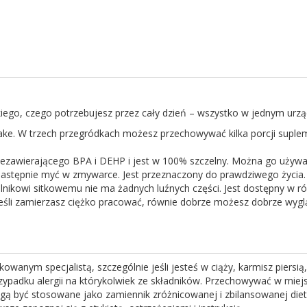
ego, czego potrzebujesz przez cały dzień – wszystko w jednym urzą
ake. W trzech przegródkach możesz przechowywać kilka porcji supleme
ezawierającego BPA i DEHP i jest w 100% szczelny. Można go używ
astępnie myć w zmywarce. Jest przeznaczony do prawdziwego życia.
alnikowi sitkowemu nie ma żadnych luźnych części. Jest dostępny w
eśli zamierzasz ciężko pracować, równie dobrze możesz dobrze wygl
kowanym specjalistą, szczególnie jeśli jesteś w ciąży, karmisz piersi
przypadku alergii na którykolwiek ze składników. Przechowywać w mie
gą być stosowane jako zamiennik zróżnicowanej i zbilansowanej diet