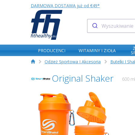
DARMOWA DOSTAWA już od €49*
PRODUCENCI
WITAMINY I ZIOŁA
S
Odzież Sportowa I Akcesoria
Butelki I Sha
Original Shaker
600 m