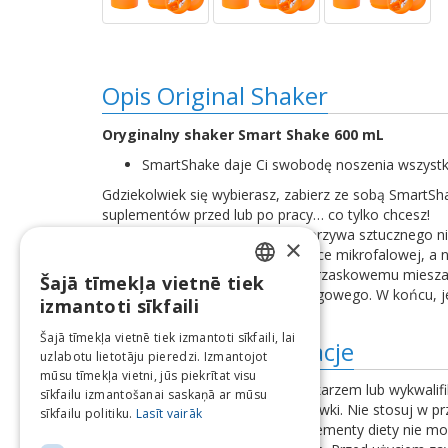
Opis Original Shaker
Oryginalny shaker Smart Shake 600 mL
SmartShake daje Ci swobodę noszenia wszystki
Gdziekolwiek się wybierasz, zabierz ze sobą SmartSh
suplementów przed lub po pracy… co tylko chcesz!
SmartShake jest wykonany z tworzywa sztucznego ni
×
podgrzewać zawartość w kuchence mikrofalowej, a n
a jednocześnie lekka. A dzięki zatrzaskowemu miesz
Šajā tīmekļa vietnē tiek
LATVIAN
nawet do swojego sprzętu treningowego. W końcu, j
izmantoti sīkfaili
ENGLISH
Šajā tīmekļa vietnē tiek izmantoti sīkfaili, lai
Dodatkowe informacje
uzlabotu lietotāju pieredzi. Izmantojot
LITHUANIAN
mūsu tīmekļa vietni, jūs piekrītat visu
Przed użyciem skonsultuj się z lekarzem lub wykwalifi
ESTONIAN
sīkfailu izmantošanai saskaņā ar mūsu
przekraczaj zalecanej dziennej dawki. Nie stosuj w 
sīkfailu politiku.
Lasīt vairāk
RUSSIAN
chłodnym i suchym miejscu. Suplementy diety nie mo