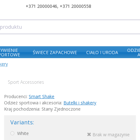
+371 20000046
,
+371 20000558
ŻYWIENIE
ODZI
ŚWIECE ZAPACHOWE
CIAŁO I URODA
PORTOWE
kery
l
Sport Accessories
Producenci:
Smart Shake
Odzież sportowa i akcesoria:
Butelki i shakery
Kraj pochodzenia: Stany Zjednoczone
Variants:
White
Brak w magazynie