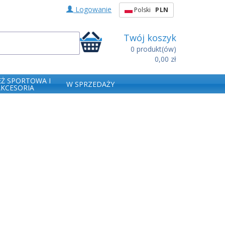
Logowanie
Polski
PLN
Twój koszyk
0
produkt(ów)
0,00 zł
EŻ SPORTOWA I
W SPRZEDAŻY
AKCESORIA