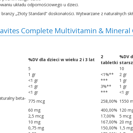
aniu układu odpornościowego u dzieci.
w branży „Złoty Standard” doskonałości. Wytwarzane z naturalnych s
avites Complete Multivitamin & Mineral 
2
%DV dl
%DV dla dzieci w wieku 2 i 3 lat
tabletki
stars
5
10
1 gr
<1%**
2 gr
<1 gr
***
1 gr
<1 gr
3%**
1 gr
<1 gr
***
<1 gr
aturalny beta-
775 mcg
258,00%
1550 
60 mg
400,00%
120 m
2,5 mcg
17,00%
5 mcg
10 mg
167,00%
20 mg
0,75 mg
150,00%
1,5 mg