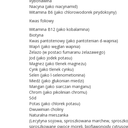
Ryboflawina
Niacyna (jako niacynamid)
Witamina B6 (jako chlorowodorek pirydoksyny)
Kwas foliowy
Witamina B12 (jako kobalamina)
Biotyna
Kwas pantotenowy (jako pantotenian d-wapnia)
Wapń (jako węglan wapnia)
Żelazo (w postaci fumaranu żelazawego)
Jod (jako jodek potasu)
Magnez (jako tlenek magnezu)
Cynk (jako tlenek cynku)
Selen (jako l-selenometionina)
Miedź (jako glukonian miedzi)
Mangan (jako siarczan manganu)
Chrom (jako pikolinian chromu)
Sód
Potas (jako chlorek potasu)
Dwuwinian choliny
Naturalna mieszanka
(Lecytyna sojowa, sproszkowana marchew, sproszko
sproszkowane owoce moreli, bioflawonoidy cytrusowe, 