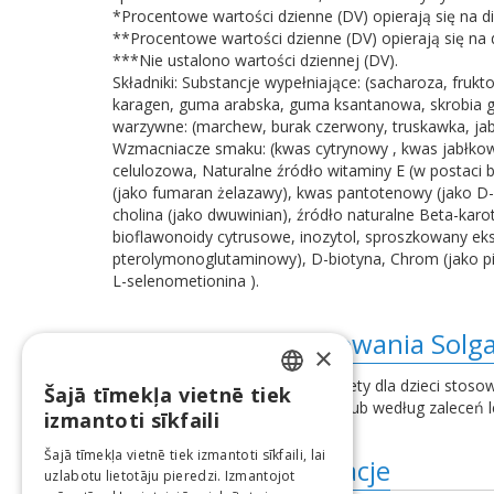
*Procentowe wartości dzienne (DV) opierają się na die
**Procentowe wartości dzienne (DV) opierają się na di
***Nie ustalono wartości dziennej (DV).
Składniki: Substancje wypełniające: (sacharoza, frukt
karagen, guma arabska, guma ksantanowa, skrobia g
warzywne: (marchew, burak czerwony, truskawka, jabł
Wzmacniacze smaku: (kwas cytrynowy , kwas jabłkowy
celulozowa, Naturalne źródło witaminy E (w postaci b
(jako fumaran żelazawy), kwas pantotenowy (jako D-p
cholina (jako dwuwinian), źródło naturalne Beta-kar
bioflawonoidy cytrusowe, inozytol, sproszkowany ekstr
pterolymonoglutaminowy), D-biotyna, Chrom (jako piko
L-selenometionina ).
Wskazania do stosowania Solga
×
Dzieci 2-3 lata: Jako suplement diety dla dzieci stoso
Šajā tīmekļa vietnē tiek
LATVIAN
przyjmować 2 pastylki do ssania lub według zaleceń l
izmantoti sīkfaili
ENGLISH
Šajā tīmekļa vietnē tiek izmantoti sīkfaili, lai
Dodatkowe informacje
uzlabotu lietotāju pieredzi. Izmantojot
LITHUANIAN