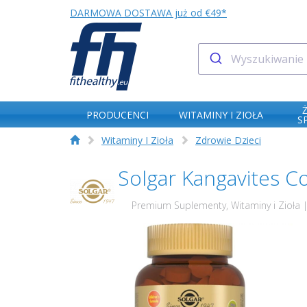
DARMOWA DOSTAWA już od €49*
PRODUCENCI
WITAMINY I ZIOŁA
S
Witaminy I Zioła
Zdrowie Dzieci
Solgar Kangavites C
Premium Suplementy, Witaminy i Zioła |