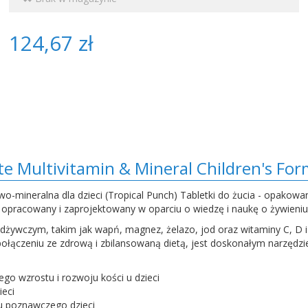
124,67 zł
e Multivitamin & Mineral Children's For
mineralna dla dzieci (Tropical Punch) Tabletki do żucia - opakowanie
 opracowany i zaprojektowany w oparciu o wiedzę i naukę o żywieniu,
żywczym, takim jak wapń, magnez, żelazo, jod oraz witaminy C, D i
w połączeniu ze zdrową i zbilansowaną dietą, jest doskonałym narz
go wzrostu i rozwoju kości u dzieci
ieci
u poznawczego dzieci