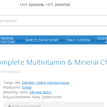
+371 20000046
,
+371 20000558
ŻYWIENIE
ODZI
ŚWIECE ZAPACHOWE
CIAŁO I URODA
PORTOWE
omplete Multivitamin & Mineral C
 FitHealthy.eu
Twoje cele:
Zdrowie i dobre samopoczucie
Producenci:
Solgar
Witaminy i zioła:
Zdrowie dzieci
Kraj pochodzenia: Stany Zjednoczone
Brak w magazynie