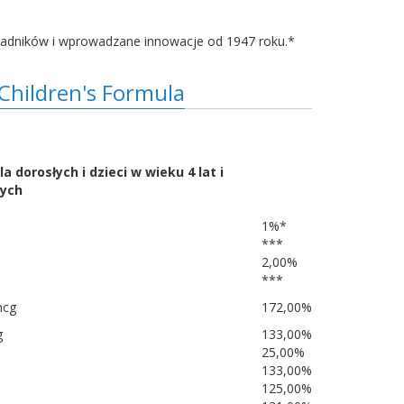
kładników i wprowadzane innowacje od 1947 roku.*
Children's Formula
a dorosłych i dzieci w wieku 4 lat i
zych
1%*
***
2,00%
***
mcg
172,00%
g
133,00%
25,00%
133,00%
125,00%