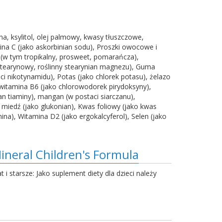
na, ksylitol, olej palmowy, kwasy tłuszczowe,
a C (jako askorbinian sodu), Proszki owocowe i
 (w tym tropikalny, prosweet, pomarańcza),
stearynowy, roślinny stearynian magnezu), Guma
i nikotynamidu), Potas (jako chlorek potasu), żelazo
 witamina B6 (jako chlorowodorek pirydoksyny),
n tiaminy), mangan (w postaci siarczanu),
, miedź (jako glukonian), Kwas foliowy (jako kwas
na), Witamina D2 (jako ergokalcyferol), Selen (jako
neral Children's Formula
t i starsze: Jako suplement diety dla dzieci należy