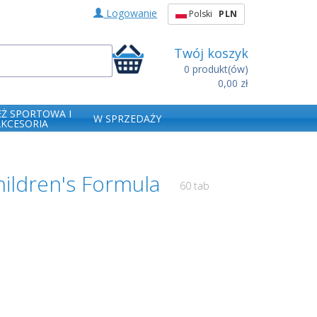
Logowanie
Polski
PLN
Twój koszyk
0
produkt(ów)
0,00 zł
EŻ SPORTOWA I
W SPRZEDAŻY
AKCESORIA
hildren's Formula
60 tab