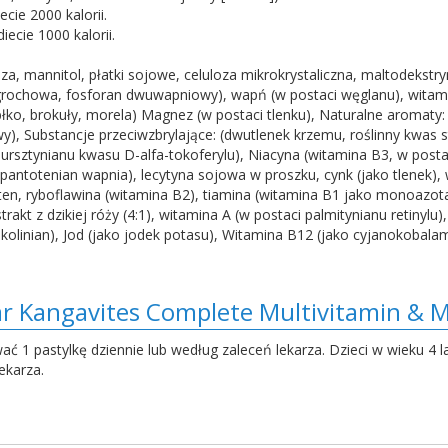
cie 2000 kalorii.
ecie 1000 kalorii.
oza, mannitol, płatki sojowe, celuloza mikrokrystaliczna, maltodekstry
rochowa, fosforan dwuwapniowy), wapń (w postaci węglanu), witamin
ko, brokuły, morela) Magnez (w postaci tlenku), Naturalne aromaty:
), Substancje przeciwzbrylające: (dwutlenek krzemu, roślinny kwas 
ursztynianu kwasu D-alfa-tokoferylu), Niacyna (witamina B3, w postac
antotenian wapnia), lecytyna sojowa w proszku, cynk (jako tlenek),
oten, ryboflawina (witamina B2), tiamina (witamina B1 jako monoazota
akt z dzikiej róży (4:1), witamina A (w postaci palmitynianu retinylu)
linian), Jod (jako jodek potasu), Witamina B12 (jako cyjanokobalami
r Kangavites Complete Multivitamin & Mi
wać 1 pastylkę dziennie lub według zaleceń lekarza. Dzieci w wieku 4 la
ekarza.