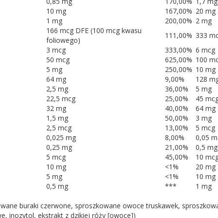
0,85 mg
170,00%
1,7 mg
10 mg
167,00%
20 mg
1 mg
200,00%
2 mg
166 mcg DFE (100 mcg kwasu
111,00%
333 mc
foliowego)
3 mcg
333,00%
6 mcg
50 mcg
625,00%
100 m
5 mg
250,00%
10 mg
64 mg
9,00%
128 m
2,5 mg
36,00%
5 mg
22,5 mcg
25,00%
45 mc
32 mg
40,00%
64 mg
1,5 mg
50,00%
3 mg
2,5 mcg
13,00%
5 mcg
0,025 mg
8,00%
0,05 m
0,25 mg
21,00%
0,5 mg
5 mcg
45,00%
10 mc
10 mg
<1%
20 mg
5 mg
<1%
10 mg
0,5 mg
***
1 mg
wane buraki czerwone, sproszkowane owoce truskawek, sproszkowa
inozytol, ekstrakt z dzikiej róży [owoce])