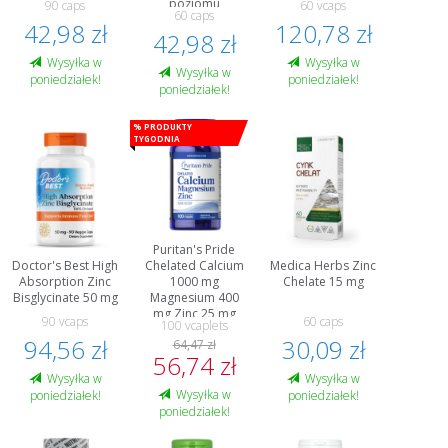
poziomu
90 caps
60 vcaps
60 caps
testosteronu
42,98 zł
120,78 zł
42,98 zł
Wysyłka w
Wysyłka w
Wysyłka w
poniedziałek!
poniedziałek!
poniedziałek!
% Produkty
tygodnia
Puritan's Pride
Doctor's Best High
Chelated Calcium
Medica Herbs Zinc
Absorption Zinc
1000 mg
Chelate 15 mg
Bisglycinate 50 mg
Magnesium 400
mg Zinc 25 mg
90 vcaps
60 caps
100 vcaplets
94,56 zł
30,09 zł
64,47 zł
56,74 zł
Wysyłka w
Wysyłka w
Wysyłka w
poniedziałek!
poniedziałek!
poniedziałek!