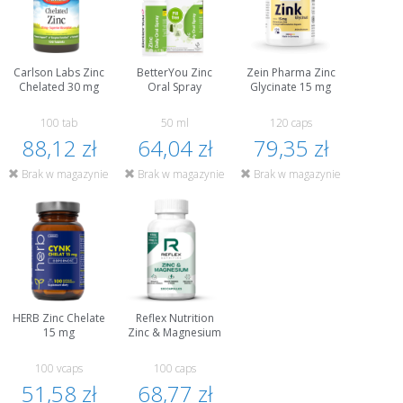
Carlson Labs Zinc
BetterYou Zinc
Zein Pharma Zinc
Chelated 30 mg
Oral Spray
Glycinate 15 mg
100 tab
50 ml
120 caps
88,12 zł
64,04 zł
79,35 zł
Brak w magazynie
Brak w magazynie
Brak w magazynie
HERB Zinc Chelate
Reflex Nutrition
15 mg
Zinc & Magnesium
100 vcaps
100 caps
51,58 zł
68,77 zł