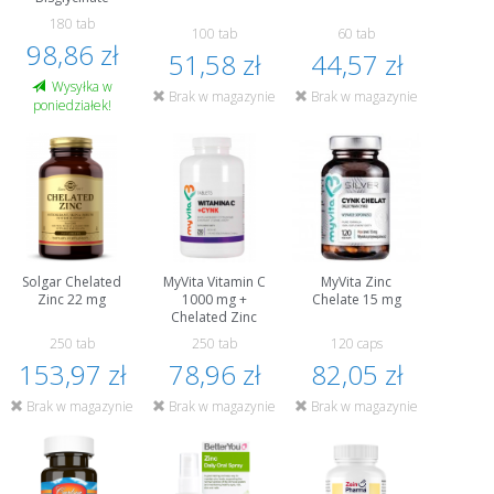
180 tab
100 tab
60 tab
98,86 zł
51,58 zł
44,57 zł
Wysyłka w
Brak w magazynie
Brak w magazynie
poniedziałek!
Solgar Chelated
MyVita Vitamin C
MyVita Zinc
Zinc 22 mg
1000 mg +
Chelate 15 mg
Chelated Zinc
250 tab
250 tab
120 caps
153,97 zł
78,96 zł
82,05 zł
Brak w magazynie
Brak w magazynie
Brak w magazynie