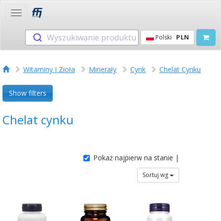
Toggle
navigation
Wyszukiwanie produktu
Polski
PLN
Witaminy I Zioła
Minerały
Cynk
Chelat Cynku
Show filters
Chelat cynku
Pokaż najpierw na stanie |
Sortuj wg