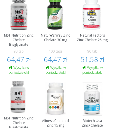
MST Nutrition Zinc
Nature's Way Zinc
Natural Factors
Chelate
Chelate 30 mg
Zinc Chelate 25 mg
Bisglycinate
90 tab
100 caps
90 tab
64,47 zł
64,47 zł
51,58 zł
Wysyłka w
Wysyłka w
Wysyłka w
poniedziałek!
poniedziałek!
poniedziałek!
MST Nutrition Zinc
Aliness Chelated
Biotech Usa
Chelate
Zinc 15 mg
Zinc+Chelate
Bisglycinate