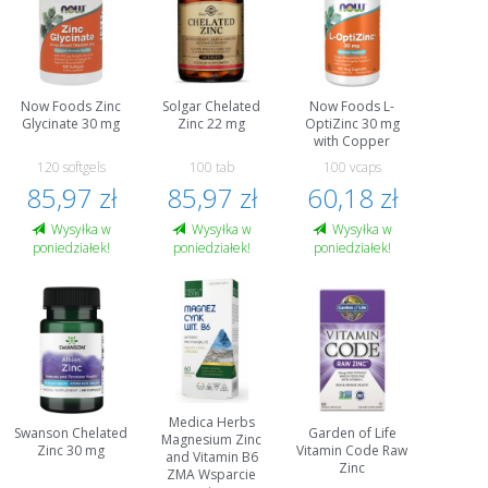
Now Foods Zinc
Solgar Chelated
Now Foods L-
Glycinate 30 mg
Zinc 22 mg
OptiZinc 30 mg
with Copper
120 softgels
100 tab
100 vcaps
85,97 zł
85,97 zł
60,18 zł
Wysyłka w
Wysyłka w
Wysyłka w
poniedziałek!
poniedziałek!
poniedziałek!
Medica Herbs
Swanson Chelated
Garden of Life
Magnesium Zinc
Zinc 30 mg
Vitamin Code Raw
and Vitamin B6
Zinc
ZMA Wsparcie